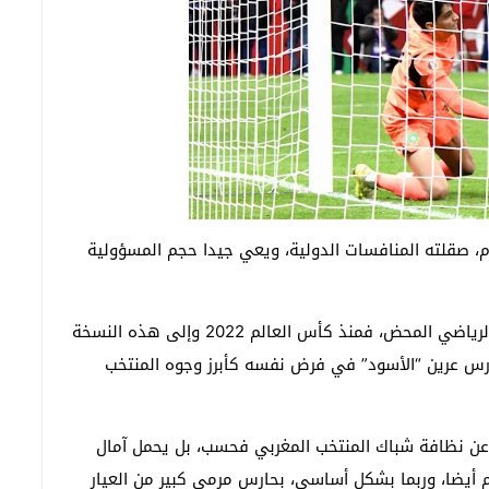
، صقلته المنافسات الدولية، ويعي جيدا حجم المسؤولية
وتتجاوز مسيرة بونو مع المنتخب الوطني اليوم الإطار الرياضي المحض، فمنذ كأس العالم 2022 وإلى هذه النسخة
لمملكة نجح حارس عرين “الأسود” في فرض نفسه كأبرز وجوه المنتخب
 لا يدافع ياسين بونو عن نظافة شباك المنتخب المغربي فحسب، بل يحمل آمال
 أيضا، وربما بشكل أساسي، بحارس مرمى كبير من العيار