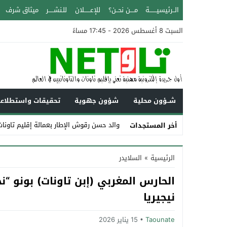
الــرئيسيـــــــة
مــــن نحــن؟
للإعــــــلان
للـنشـــــر
ميثاق شرف
السبت 8 أغسطس 2026 - 17:45 مساءً
شــؤون محلية
شؤون جهوية
تحقيقات واستطلاع
والد حسن رقوش الإطار بعمالة إقليم تاونات عن عمر يزيد 
أخر المستجدات
Stop
الرئيسية
»
السلايدر
Previous
الحارس المغربي (إبن تاونات) بونو “
Next
نيجيريا
Taounate
15 يناير 2026