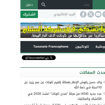
دخول
اشـتـرك
طنية
تاوناتيون
Taounate Francophone
حدث المقالات
والد حسن رقوش الإطار بعمالة إقليم تاونات عن عمر يزيد عن
110سنة في ذمة الله
عدد جديد (434) من مجلة “صدى تاونات”-غشت 2026 في
الأكشاك والمكتبات