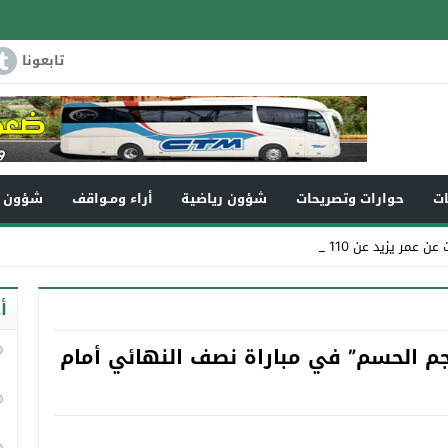
تابعونا
ات
حوارات وتصريحات
شؤون رياضية
أراء ومـواقف
شؤون و
عن 110سنة في ذمة الله
أ
نجم الحسم” في مباراة نصف النهائي أمام