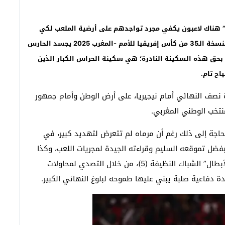
رة” هناك لاعبون يكفي مجرد تواجدهم على أرضية الملعب لكي
يبعثوا برسائل الطمأنينة إلى قلوب شعب بأكمله. وفي النسخة الـ35 من كأس إفريقيا للأمم -المغرب 2025 يجسد الحارس
و بحق هذه السكينة النادرة؛ هي سكينة الحراس الكبار الذين
اح تام
.
نصف النهائي أمام نيجيريا، على أرض الوطن وأمام جمهور
تخب الوطني المغربي.
حاجة إلى ذلك رغم أن مرماه لم تتعرض لتهديد كبير، في
بفضل تموقعه السليم وقراءته الجيدة لمجريات اللعب، وكذا
هدوئه الكبير. ومباراة بعد أخرى عزز صاحب “ابتسامة الأبطال” الشباك النظيفة (5)، من خلال التصدي لمحاولات
 دفاعية صلبة يبني عليها طموحه لبلوغ النهائي الكبير.