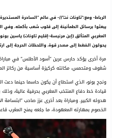
الرباط- ومع:”تاونات نت”//- في عالم “الساحرة المستدي
المغربي المتألق (إبن مرنيسة-إقليم تاونات) ياسين بون
يحولون الضغط إلى مصدر قوة، واللحظات الحرجة إلى ارتي
مرة أخرى يؤكد حارس عرين “أسود الأطلس” في مباراة 
شغوف ومتحمس، مكانته كركيزة أساسية من ركائز المن
ونجح بونو، الذي استطاع أن يكون حاسما حينما دعت ال
قيادة خط دفاع المنتخب المغربي بحرفية عالية، وذلك 
الخصوم بمهارته المعهودة، ما جلعه يمنح المغرب قاعدة