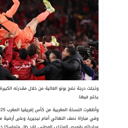
وتجلت درجة نضج بونو العالية من خلال مقدرته الكبيرة 
يختبر فيها.
وفي مباراة نصف النهائي أمام نيجيريا، وعلى أرضية ملع
مبارياته بقميص المنتخب الوطني، لقد ظل متماسكا خل