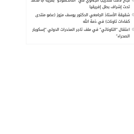
نجاح لافت للتدريب الجهوي في “التانكسودو” بقرية أبا محمد
تحت إشراف بطل إفريقيا
شقيقة الأستاذ الجامعي الدكتور يوسف مزوز (عضو منتدى
كفاءات تاونات) في ذمة الله
اعتقال “التاوناتي” في ملف تاجر المخدرات الدولي “إسكوبار
الصحراء”