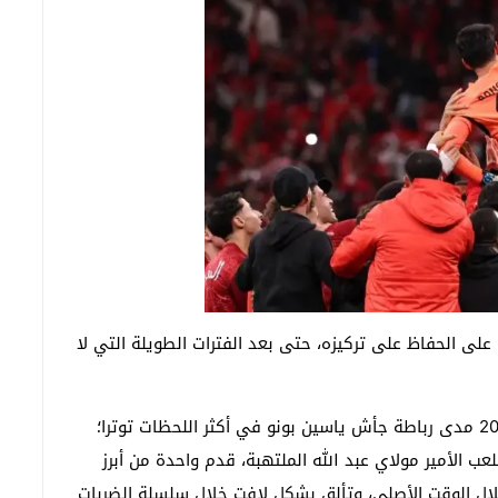
على الحفاظ على تركيزه، حتى بعد الفترات الطويلة التي لا
وأظهرت النسخة المغربية من كأس إفريقيا المغرب 2025 مدى رباطة جأش ياسين بونو في أكثر اللحظات توترا؛
ب الأمير مولاي عبد الله الملتهبة، قدم واحدة من أبرز
ال الوقت الأصلي، وتألق بشكل لافت خلال سلسلة الضربات