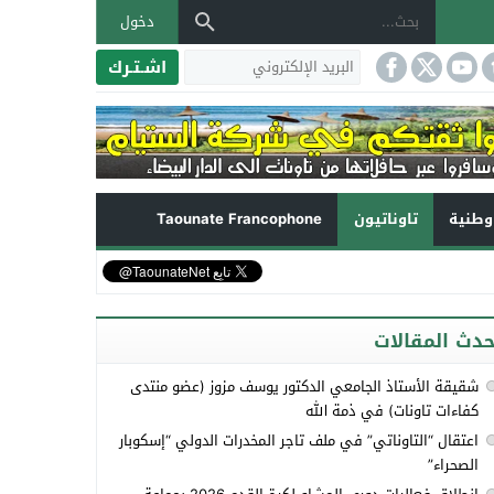
دخول
اشـتـرك
طنية
تاوناتيون
Taounate Francophone
حدث المقالات
شقيقة الأستاذ الجامعي الدكتور يوسف مزوز (عضو منتدى
كفاءات تاونات) في ذمة الله
اعتقال “التاوناتي” في ملف تاجر المخدرات الدولي “إسكوبار
الصحراء”