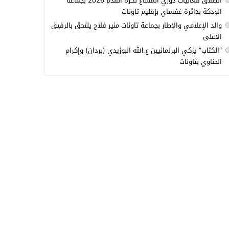
انطلاق فعاليات دوري المشاع لكرة القدم 2026 بجماعة
الودكة بدائرة غفساي بإقليم تاونات
والد الإعلامي والإطار بجماعة تاونات منير فلاح يلتحق بالرفيق
الأعلى
“الكتاب” يزكي البرلمانيين ع.الله البوزيدي (بردان) وإكرام
الحناوي بتاونات