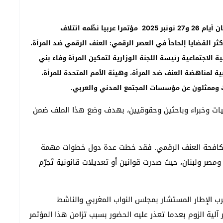
خاص –متابعة:”تاونات نت”//- شهدت العاصمة الأردنية عمّان أيام 26 و27 نونبر 2025 مؤتمرا عربيا نظّمه ائتلاف
ثر القضايا إلحاحاً في العصر الرقمي
:
العنف الرقمي ضد المرأة،
ة الاجتماعية رئيسة اللجنة الوزارية لتمكين المرأة وفاء بني
ة لمناهضة العنف ضد المرأة، وهيئة الأمم المتحدة للمرأة،
ت وممثلون عن مؤسسات المجتمع المدني والعربي
.
لمانيات وخبراء وباحثين وحقوقيين، بهدف وضع هذا الملف ضمن
بمكافحة العنف الرقمي. فقد خطت عدة دول خطوات مهمة
مصر ولبنان، حيث صدرت قوانين أو تعديلات قانونية تُجرّم
رب الإطار المستشار بمجلس النواب المغربي والناشط
آلية الزوم بعدما تعذر عليه الحضور بسبب تزامن هذا المؤتمر