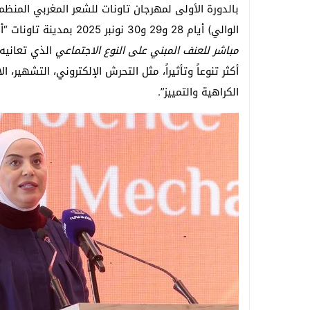
بالدورة الأولى لمهرجان تاونات للشعر المغربي المن
الوالي) أيام 28 و29 و30 نونبر 2025 بمدينة تاونات “أن العنف الرقمي ليس مجرد ظاهرة معزولة، بل هو
مباشر للعنف المبني على النوع الاجتماعي
الذي تعانيه 
أكثر تنوعاً وتأثيراً، مثل التحرش الإلكتروني، التشهير، 
الكراهية والتمييز”.