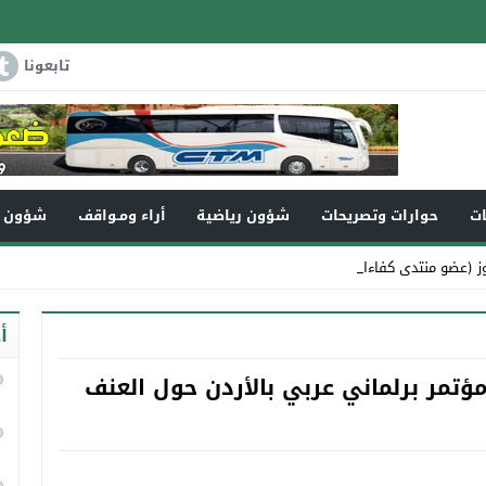
تابعونا
ات
حوارات وتصريحات
شؤون رياضية
أراء ومـواقف
شؤون و
ز (عضو منتدى كفاءات تاونات) في ذم _
أ
تمر برلماني عربي بالأردن حول العنف