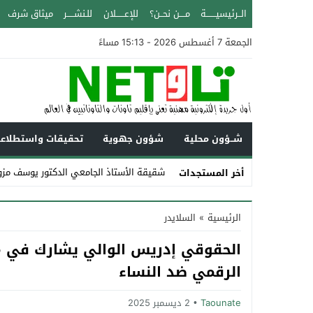
الــرئيسيـــــــة
مــــن نحــن؟
للإعــــــلان
للـنشـــــر
ميثاق شرف
الجمعة 7 أغسطس 2026 - 15:13 مساءً
شــؤون محلية
شؤون جهوية
تحقيقات واستطلاع
شقيقة الأستاذ الجامعي الدكتور يوسف مزو
أخر المستجدات
Stop
الرئيسية
»
السلايدر
Previous
الحقوقي إدريس الوالي يشارك في مؤ
Next
الرقمي ضد النساء
Taounate
2 ديسمبر 2025