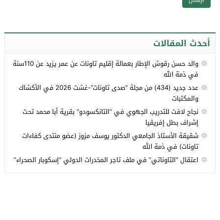
أحدث المقالات
والد حسن رقوش الإطار بعمالة إقليم تاونات عن عمر يزيد عن 110سنة
في ذمة الله
عدد جديد (434) من مجلة “صدى تاونات”-غشت 2026 في الأكشاك
والمكتبات
نجاح لافت للتدريب الجهوي في “التانكسودو” بقرية أبا محمد تحت
إشراف بطل إفريقيا
شقيقة الأستاذ الجامعي الدكتور يوسف مزوز (عضو منتدى كفاءات
تاونات) في ذمة الله
اعتقال “التاوناتي” في ملف تاجر المخدرات الدولي “إسكوبار الصحراء”