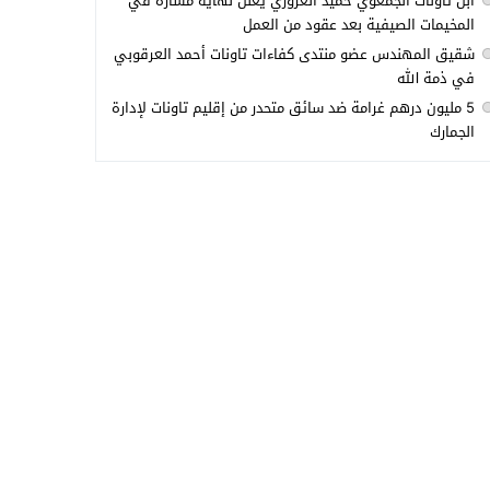
ابن تاونات الجمعوي حميد العزوزي يعلن نهاية مساره في
المخيمات الصيفية بعد عقود من العمل
شقيق المهندس عضو منتدى كفاءات تاونات أحمد العرقوبي
في ذمة الله
5 مليون درهم غرامة ضد سائق متحدر من إقليم تاونات لإدارة
الجمارك