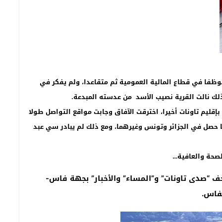
وظفا في قطاع المالية العمومية ثم متقاعدا، ولم يفكر في
لك نالت القرية نصيب الأسد من عدسته المبدعة.
إقليم تاونات أخيرا، اخترقت الآفاق وجابت مواقع التواصل طولا
ا حصل في الجزائر وتونس وغيرهما، ومع ذلك لم يبادر سي عبد
لصحة والعافية…
 “صدى تاونات” و”المساء” والأخبار” بجهة فاس-
فاس.