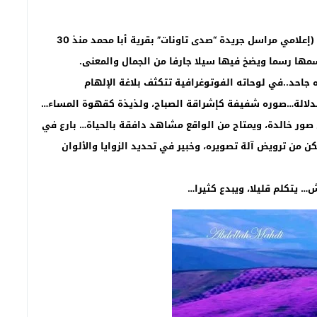
فاس –محمد الزوهري*:”تاونات نت”//- عبد الله المهدي (إعلامي مراسل جريدة “صدى تاونات” بقرية أبا محمد منذ 30
مها رسما ويضخ فيها سيلا جارفا من الجمال والمعنى.
 جاحد..في لوحاته الفوتوغرافية تتكثف بلاغة الإلهام
دلالة…صوره شفيفة كإشراقة الصباح، ولذيذة كقهوة المساء…
 صور خالدة، ويمتاح من الواقع مشاهد دافقة بالحياة… بارع في
 من ترويض آلة تصويره، وخبير في تحديد الزوايا والألوان
يتكلم قليلا، ويبدع كثيرا…