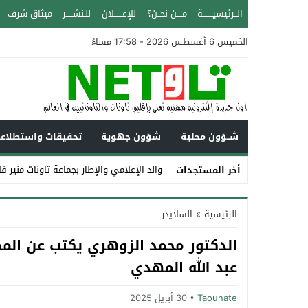
الــرئيسيـــــــة
مــــن نحــن؟
للإعــــــلان
للـنشـــــر
ميثاق شرف
الخميس 6 أغسطس 2026 - 17:58 مساءً
شــؤون محلية
شؤون جهوية
تحقيقات واستطلاع
والد الإعلامي والإطار بجماعة تاونات منير ف
أخر المستجدات
Stop
الرئيسية
»
السلايدر
Previous
الدكتور محمد الزوهري يكتب عن الم
Next
عبد الله المهدي
Taounate
30 أبريل 2025