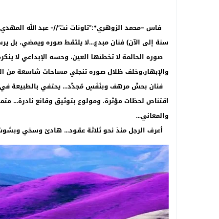
سنة إلى الآن) فنان مبدع…لا يلتقط صوره ويمضي، بل يرس
صوره الحالمة لا تخطئها العين، وحسه الإبداعي لا ينكره
والإبهار،وخلف ظلال صوره تنجلي مساحات شاسعة من ال
فنان بحسٍّ مرهف وبنَفَسٍ مُجدِّد… يحتفي بالطبيعة في
اقتناص لحظات مؤثرة، ومولوع بتوثيق وقائع نادرة… متمكن
والمعاني…
أعرف الرجل منذ نحو ثلاثة عقود… هادئ وسخي وبشوش… 