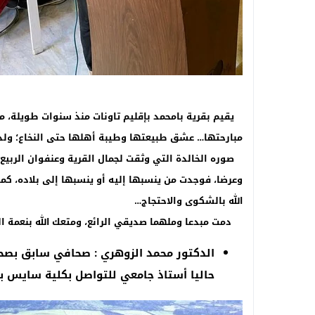
يقيم بقرية بامحمد بإقليم تاونات منذ سنوات طويلة، م
مبارحتها… عشق طبيعتها وطيبة أهلها حتى النخاع؛ ولذ
صوره الخالدة التي وثقت لجمال القرية وعنفوان الربيع ب
وعرضا، فوجدت من ينسبها إليه أو ينسبها إلى بلاده، كم
الله بالشكوى والاحتجاج…
دمت مبدعا وملهما صديقي الرائع، ومتعك الله بنعمة ا
الدكتور محمد الزوهري : صحافي سابق بصحف
حاليا أستاذ جامعي للتواصل بكلية سايس ب