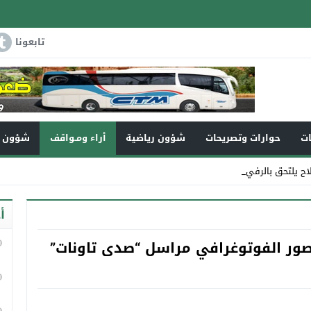
تابعونا
ات
حوارات وتصريحات
شؤون رياضية
أراء ومـواقف
شؤون و
لاح يلتحق بالرفيق الأعلى
أ
صور الفوتوغرافي مراسل “صدى تاونات”