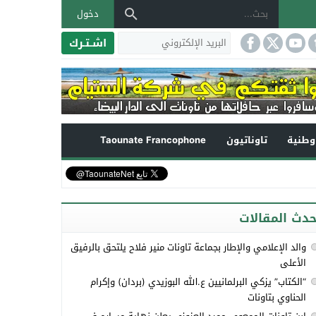
دخول
اشـتـرك
طنية
تاوناتيون
Taounate Francophone
حدث المقالات
والد الإعلامي والإطار بجماعة تاونات منير فلاح يلتحق بالرفيق
الأعلى
“الكتاب” يزكي البرلمانيين ع.الله البوزيدي (بردان) وإكرام
الحناوي بتاونات