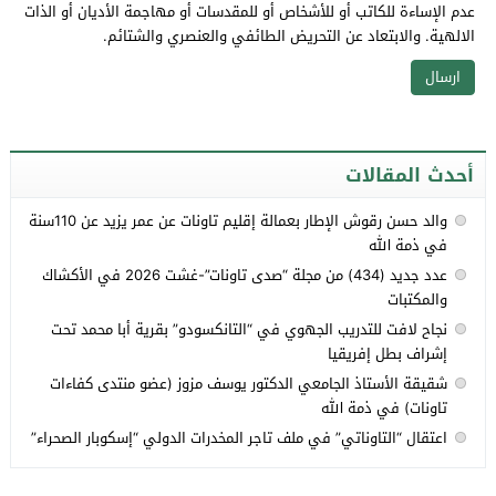
عدم الإساءة للكاتب أو للأشخاص أو للمقدسات أو مهاجمة الأديان أو الذات
الالهية. والابتعاد عن التحريض الطائفي والعنصري والشتائم.
أحدث المقالات
والد حسن رقوش الإطار بعمالة إقليم تاونات عن عمر يزيد عن 110سنة
في ذمة الله
عدد جديد (434) من مجلة “صدى تاونات”-غشت 2026 في الأكشاك
والمكتبات
نجاح لافت للتدريب الجهوي في “التانكسودو” بقرية أبا محمد تحت
إشراف بطل إفريقيا
شقيقة الأستاذ الجامعي الدكتور يوسف مزوز (عضو منتدى كفاءات
تاونات) في ذمة الله
اعتقال “التاوناتي” في ملف تاجر المخدرات الدولي “إسكوبار الصحراء”