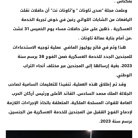
بمكناس .
وعلمت مجلة “صدى تاونات ” و”تاونات نت” أن حافلات نقلت
اليافعات من الشابات اللواتي رغبن في خوض تجربة الخدمة
العسكرية ، ذهبن على متن حافلات مساء يوم الخميس 31 غشت
،من أمام بناية عمالة تاونات .
هذا وتم في فاتح يوليوز الماضي عملية توجيه الاستدعاءات
للمجندين الجدد للخدمة العسكرية ضمن الفوج 38 برسم سنة
2023، بغية إرسالها إلى المجندين عبر مختلف أنحاء التراب
الوطني.
وقد تم إطلاق هذه العملية، تنفيذا للتعليمات السامية لصاحب
الجلالة الملك محمد السادس، القائد الأعلى ورئيس أركان الحرب
العامة للقوات المسلحة الملكية، المتعلقة باتخاذ الإجراءات اللازمة
لإدماج الفوج المُقبل من المجندين للخدمة العسكرية من الجنسين،
برسم سنة 2023.