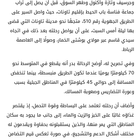
وجرسيف وتازة وأكنول وطهر السوق، قبل أن يصل إلى تراب
جماعة فناسة باب الحيط بإقليم تاونات، حيث واصل السير على
الطريق الجهوية رقم 510، متجهًا نحو مدينة تاونات التي قضى
بها ليلة أمس السبت، على أن يواصل رحلته بعد ذلك في اتجاه
سيدي قاسم عبر مولاي بوشتى الخمار، وصولًا إلى العاصمة
الرباط.
وفي تصريح له، أوضح الرحالة بدر أنه يقطع في المتوسط نحو
70 كيلومترًا يوميًا عندما تكون الطريق منبسطة، بينما تنخفض
المسافة إلى حوالي 45 كيلومترًا في المناطق الجبلية بسبب
وعورة التضاريس وصعوبة المسالك.
وأضاف أن رحلته تعتمد على البساطة وقوة التحمل، إذ يقتصر
غذاؤه غالبًا على الخبز والزيت والماء، إلى جانب ما يجود به سكان
المناطق التي يمر منها، والذين يستقبلونه بحفاوة ويقدمون له
مختلف أشكال الدعم والتشجيع، في صورة تعكس قيم التضامن