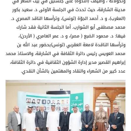
وتحولاته”، وأقيمت (الندوة) على جلستين في بيت الشعر في
مدينة الشارقة، حيث تحدث في الجلسة الأولى د. سعيد بكور
(المغرب)، و د. أحمد الجوّة (تونس)، وترأسها الناقد المصري د.
محمد مصطفى أبو الشوارب. أما الجلسة الثانية فقد شارك
فيها: د. محمود الضبع ( مصر)، و د. عمر العامري ( الأردن)،
وترأسها الناقدة لامعة العقربي (تونس)بحضور عبد الله بن
محمد العويس رئيس دائرة الثقافة في الشارقة، والاستاذ محمد
إبراهيم القصير مدير إدارة الشؤون الثقافية في دائرة الثقافة،
عدد كبير من الشعراء والنقاد والمهتمين بالشأن النقدي.