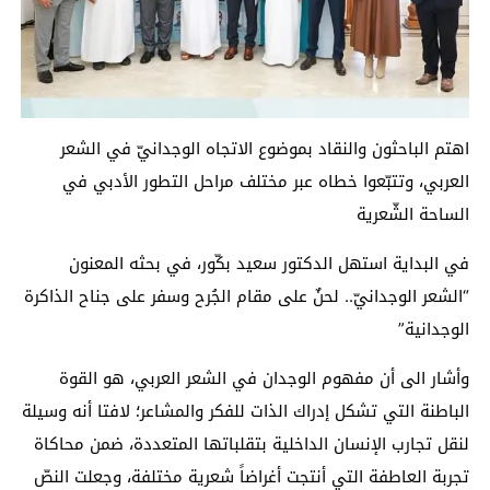
اهتم الباحثون والنقاد بموضوع الاتجاه الوجدانيّ في الشعر
العربي، وتتبّعوا خطاه عبر مختلف مراحل التطور الأدبي في
الساحة الشّعرية
في البداية استهل الدكتور سعيد بكّور، في بحثه المعنون
“الشعر الوجدانيّ.. لحنٌ على مقام الجُرح وسفر على جناح الذاكرة
الوجدانية”
وأشار الى أن مفهوم الوجدان في الشعر العربي، هو القوة
الباطنة التي تشكل إدراك الذات للفكر والمشاعر؛ لافتا أنه وسيلة
لنقل تجارب الإنسان الداخلية بتقلباتها المتعددة، ضمن محاكاة
تجربة العاطفة التي أنتجت أغراضاً شعرية مختلفة، وجعلت النصّ