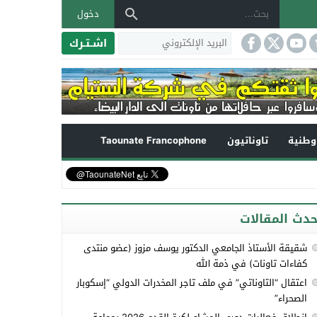
دخول
اشـتـرك
طنية
تاوناتيون
Taounate Francophone
حدث المقالات
شقيقة الأستاذ الجامعي الدكتور يوسف مزوز (عضو منتدى
كفاءات تاونات) في ذمة الله
اعتقال “التاوناتي” في ملف تاجر المخدرات الدولي “إسكوبار
الصحراء”