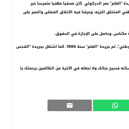
ة “العلم” عمر الدركولي كان صحفيا مهنيا متمرسا خبر
ني المتخلق النزيه، وعرفنا فيه الأخلاق الفضلى والصبر على
.
واشتغل في الصحافة منذ سنة 1976 بجريدة “الميثاق الوطني”، ثم جريدة “العلم” سنة 1986. كما اشتغل بجريدة “القدس
كنه فسيح جناتك ولا تجعله في الآخرة من الظالمين برحمتك يا