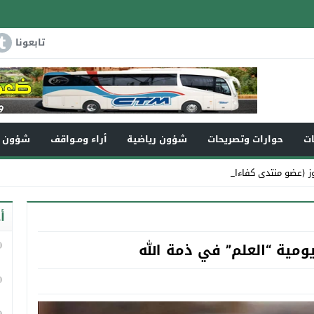
تابعونا
ات
حوارات وتصريحات
شؤون رياضية
أراء ومـواقف
شؤون و
 (عضو منتدى كفاءات تاونات) _
أ
مية “العلم” في ذمة الله