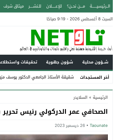
الــرئيسيـــــــة
مــــن نحــن؟
للإعــــــلان
للـنشـــــر
ميثاق شرف
السبت 8 أغسطس 2026 - 9:19 صباحًا
شــؤون محلية
شؤون جهوية
تحقيقات واستطلاع
شقيقة الأستاذ الجامعي الدكتور يوسف مزوز
أخر المستجدات
Stop
الرئيسية
»
السلايدر
Previous
الصحافي عمر الدركولي رئيس تحرير يو
Next
Taounate
26 ديسمبر 2023