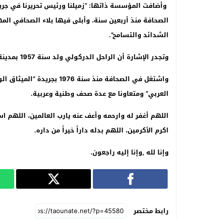
وأضافت المؤسسة ذاتها: “زميلنا ورئيس تحريرنا في جريد
الصحافة منذ أربعين سنة، وأبلى فيها بلاء الصحافي المه
الشدائد والتسامح”.
وتجدر الإشارة أن الراحل الدركولي ولد سنة 1957 بمدينة مكناس، وحاصل على الإجازة في الحقوق
العربي” ومتعاونا مع عدة صحف وطنية وعربية
.
اللهم أغفر له وارحمه وأعف عنه يارب العالمين، اللهم اس
اكرم الأكرمين، اللهم بدله داراً خيراً من داره
.
وإنا لله ,وإنا إليه راجعون
.
رابط مختصر