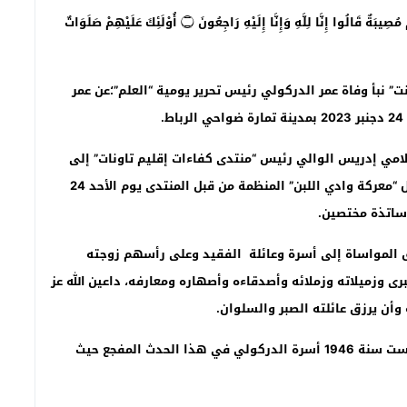
وَبَشِّرِ الصَّابِرِينَ ۝ الَّذِينَ إِذَا أَصَابَتْهُمْ مُصِيبَةٌ قَالُوا إِنَّا لِلَّهِ وَإِنَّا إِلَيْهِ رَاجِعُونَ ۝ أُوْلَئِكَ عَلَيْهِمْ صَلَوَاتٌ
 نبأ وفاة عمر الدركولي رئيس تحرير يومية “العلم”؛عن عمر
لامي إدريس الوالي رئيس “منتدى كفاءات إقليم تاونات” إلى
قراءة الفاتحة على المرحوم خلال إنعقاد ندوة وطنية حول “معركة وادي اللبن” المنظمة من قبل المنتدى يوم الأحد 24
ساتذة مختصين.
ق المواساة إلى أسرة وعائلة الفقيد وعلى رأسهم زوجته
كبرى وزميلاته وزملائه وأصدقاءه وأصهاره ومعارفه، داعين الله عز
أن يرزق عائلته الصبر والسلوان.
وقد نعت جريدة “العلم” لسان حزب الإستقلال والتي تأسست سنة 1946 أسرة الدركولي في هذا الحدث المفجع حيث