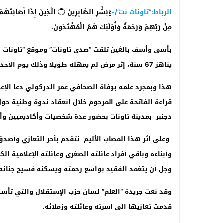
الرباط:”تاونات نت”/-
مِنْ رَبِّهِمْ وَرَحْمَةٌ وَأُوْلَئِكَ هُمُ الْمُهْتَدُونَ.
بأسى وأسف بالغين تلقت “صدى تاونات” وموقع “تاونات نت”
يناهز 67 سنة، إثر مرض لم يمهله طويلا وذلك يوم الأحد 24 دجنبر 2023 بمدينة تمارة ضواحي الرباط.
هذا وبمجرد علمه بوفاة الصحافي عمر الدركولي دعا الإع
دجنبر بمدينة تاونات بحضور عدة شخصيات وأكاديميين وأ
وعلى اثر هذا المصاب الأليم نتقدم بأحر التعازي وأصد
وأبناءه وباقي أفراد عائلته الصغرى وعائلته الإعلامية ال
وجل أن يتغمد الفقيد بواسع رحمته ويسكنه فسيح جنانه و
قدمت تعازيها الى اسرته وعائلته وزملائه.