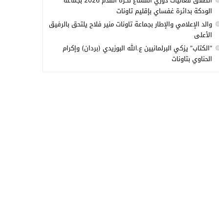
انطلاق فعاليات دوري المشاع لكرة القدم 2026 بجماعة
الودكة بدائرة غفساي بإقليم تاونات
والد الإعلامي والإطار بجماعة تاونات منير فلاح يلتحق بالرفيق
الأعلى
“الكتاب” يزكي البرلمانيين ع.الله البوزيدي (بردان) وإكرام
الحناوي بتاونات