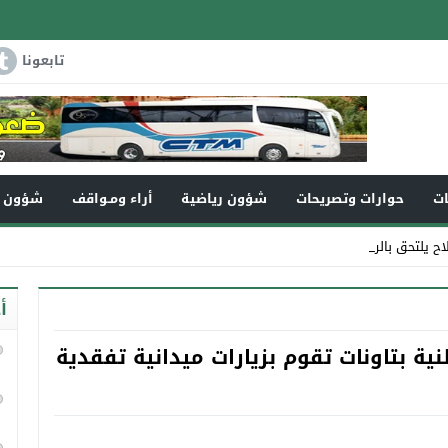
تابعونا
ات
حوارات وتصريحات
شؤون رياضية
أراء ومـواقف
شؤون و
لاح يلتحق بالرفيق الأعل _
أ
طنية بتاونات تقوم بزيارات ميدانية تفقدية