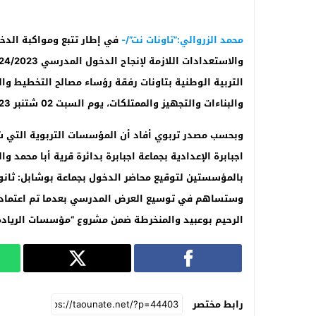
محمد الزروالي:”تاونات نت”/-
التربية الوطنية بتاونات رفقة رؤساء مصالح التخطيط و
والبناءات والتجهيز والممتلكات، يوم السبت 02 شتنبر 2023 بزيارة ميدانية لعدد من المؤسسات التعليمية .
وبحسب مصدر تربوي أفاد أن المؤسسات التربوية التي شملت
اجبابرة الإعدادية
بجماعة اجبابرة بدائرة قرية أبا محمد
وال
بالمؤسستين لتوقيع محاضر الدخول بجماعة بوشابل: ثانوية 
الرحيم بوعبيد والمنخرطة ضمن مشروع “مؤسسات الرياد
رابط مختصر