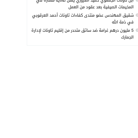
ابن تاونات الجمعوي حميد العزوزي يعلن نهاية مساره في
المخيمات الصيفية بعد عقود من العمل
شقيق المهندس عضو منتدى كفاءات تاونات أحمد العرقوبي
في ذمة الله
5 مليون درهم غرامة ضد سائق متحدر من إقليم تاونات لإدارة
الجمارك