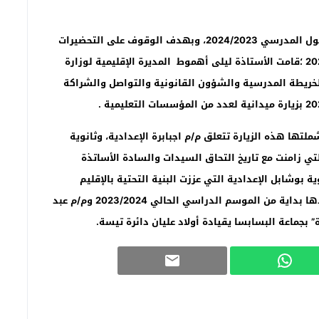
في إطار تتبع ومواكبة الدخول المدرسي 2024/2023، وبهدف الوقوف على التحضيرات
والاستعدادات اللازمة لإنجاح الدخول المدرسي 2024/2023 ؛قامت الأستاذة ليلى أهموط المديرة الإقليمية لوزارة
الخريطة المدرسية والشؤون القانونية والتواصل والشراكة
ها هذه الزيارة تتعلق م/م اجبابرة الإعدادية، وثانوية
تي زامنت مع تاريخ التحاق السيدات والسادة الأساتذة
بوشابل الإعدادية التي عززت البنية التحتية بالإقليم
وستساهم في توسيع العرض المدرسي بعدما تم اعتمادها بداية من الموسم الدراسي الحالي 2023/2024 وم/م عبد
ة”
بجماعة البسابسا يقيادة أولاد عليان دائرة تيسة.