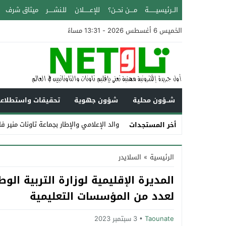
الــرئيسيـــــــة
مــــن نحــن؟
للإعــــــلان
للـنشـــــر
ميثاق شرف
الخميس 6 أغسطس 2026 - 13:31 مساءً
شــؤون محلية
شؤون جهوية
تحقيقات واستطلاع
والد الإعلامي والإطار بجماعة تاونات منير ف
أخر المستجدات
Stop
الرئيسية
»
السلايدر
Previous
المديرة الإقليمية لوزارة التربية الو
Next
لعدد من المؤسسات التعليمية
Taounate
3 سبتمبر 2023