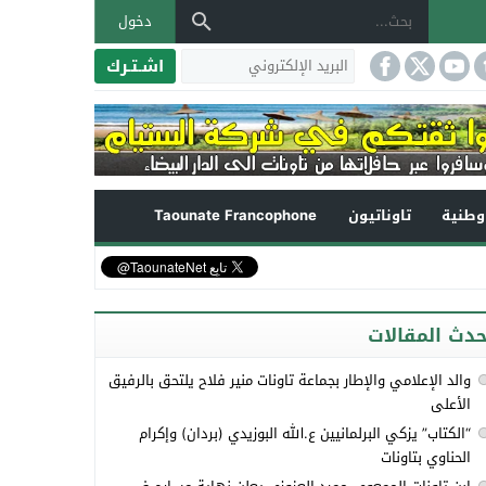
دخول
اشـتـرك
طنية
تاوناتيون
Taounate Francophone
حدث المقالات
والد الإعلامي والإطار بجماعة تاونات منير فلاح يلتحق بالرفيق
الأعلى
“الكتاب” يزكي البرلمانيين ع.الله البوزيدي (بردان) وإكرام
الحناوي بتاونات