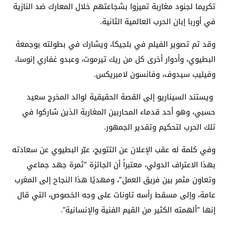
تكريما لجنود مغاربة تميزوا بشجاعتهم خلال المعارك ضد النازية
في أوربا إبان الحرب العالمية الثانية.
وقد تم تصوير الفيلم في بلجيكا، ويشارك في بطولته بوجمعة
البطيوي، وأدوار أخرى كل من ريك تيرموت، وعبدو غفاري إنوسا،
وفيليب سيدوف، وفانسون لامبريكس.
ويستند السيناريو إلى القصة الحقيقية لوالد المخرج سعيد
حسبي، وهو أحد قدماء المحاربين المغاربة الذين شاركوا في
تلك الحرب لتحكيم وتقدير الجمهور.
وفي كلمة له عقب الإعلان عن التتويج، عبّر البطيوي عن سعادته
بهذا الاعتراف الدولي، معتبراً أن الجائزة “ثمرة جهد جماعي
وتعاون مثمر بين فريق العمل”، ومهديًا هذا النجاح إلى المغرب
عامة، وإلى مسقط رأسه تاونات على وجه الخصوص، التي قال
إنها “ألهمته الكثير من القيم الفنية والإنسانية”.