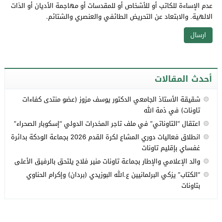
عدم الإساءة للكاتب أو للأشخاص أو للمقدسات أو مهاجمة الأديان أو الذات
الالهية. والابتعاد عن التحريض الطائفي والعنصري والشتائم.
أحدث المقالات
شقيقة الأستاذ الجامعي الدكتور يوسف مزوز (عضو منتدى كفاءات
تاونات) في ذمة الله
اعتقال “التاوناتي” في ملف تاجر المخدرات الدولي “إسكوبار الصحراء”
انطلاق فعاليات دوري المشاع لكرة القدم 2026 بجماعة الودكة بدائرة
غفساي بإقليم تاونات
والد الإعلامي والإطار بجماعة تاونات منير فلاح يلتحق بالرفيق الأعلى
“الكتاب” يزكي البرلمانيين ع.الله البوزيدي (بردان) وإكرام الحناوي
بتاونات