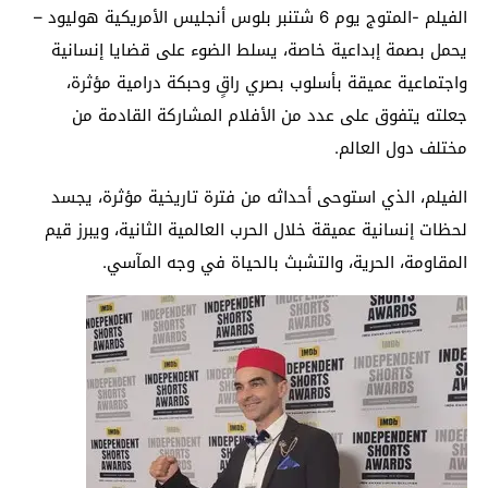
الفيلم -المتوج يوم 6 شتنبر بلوس أنجليس الأمريكية هوليود –
يحمل بصمة إبداعية خاصة، يسلط الضوء على قضايا إنسانية
واجتماعية عميقة بأسلوب بصري راقٍ وحبكة درامية مؤثرة،
جعلته يتفوق على عدد من الأفلام المشاركة القادمة من
مختلف دول العالم.
الفيلم، الذي استوحى أحداثه من فترة تاريخية مؤثرة، يجسد
لحظات إنسانية عميقة خلال الحرب العالمية الثانية، ويبرز قيم
المقاومة، الحرية، والتشبث بالحياة في وجه المآسي.