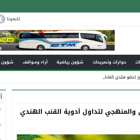
تابعونا
ات
حوارات وتصريحات
شؤون رياضية
أراء ومـواقف
شؤون و
 (عضو منتدى كفاءات تاونات) _
أ
 والمنهجي لتداول أدوية القنب الهندي