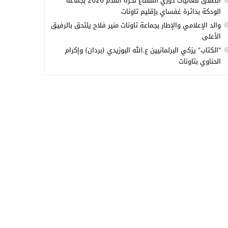
انطلاق فعاليات دوري المشاع لكرة القدم 2026 بجماعة
الودكة بدائرة غفساي بإقليم تاونات
والد الإعلامي والإطار بجماعة تاونات منير فلاح يلتحق بالرفيق
الأعلى
“الكتاب” يزكي البرلمانيين ع.الله البوزيدي (بردان) وإكرام
الحناوي بتاونات