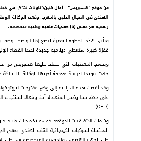
عن موقع “هسبريس” – أمال كنين:”تاونات نت”//- في خطو
الهندي في المجال الطبي بالمغرب، وقعت الوكالة الوطنية
رسمية مع خمس (5) جمعيات علمية وطنية متخصصة.
وتأتي هذه الخطوة النوعية لتضع إطارا واضحا لوصف وت
قفزة كبيرة ستعطي دينامية جديدة لهذا القطاع الولي
وبحسب المعطيات التي حصلت عليها هسبريس من مصدر 
جاءت تتويجا لدراسة معمقة أجرتها الوكالة بالشراكة مع
وقد أفضت هذه الدراسة إلى وضع مقترحات لبروتوكو
على حدة، مما يضمن استعمالا آمنا وفعالا للمنتجات الد
(CBD).
وشملت الاتفاقيات الموقعة خمسة تخصصات طبية حيوية، ت
المحتملة للمركبات الكيميائية للقنب الهندي، وهي 
طب الجهاز الهضمي، والجمعية المتخصصة في طب الأم