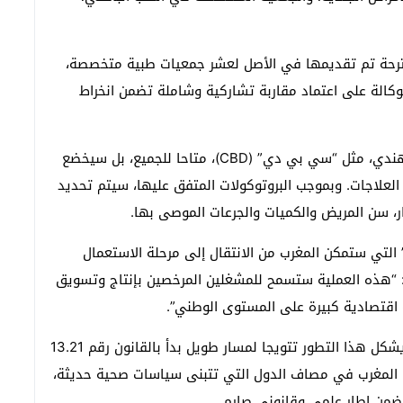
مقترحة تم تقديمها في الأصل لعشر جمعيات طبية متخصصة،
كالة على اعتماد مقاربة تشاركية وشاملة تضمن انخراط
لن يكون وصف الأدوية المحتوية على مركبات القنب الهندي، مثل “سي بي دي” (CBD)، متاحا للجميع، بل سيخضع
لعلاجات. وبموجب البروتوكولات المتفق عليها، سيتم تحديد
ار، سن المريض والكميات والجرعات الموصى بها.
التي ستمكن المغرب من الانتقال إلى مرحلة الاستعمال
: “هذه العملية ستسمح للمشغلين المرخصين بإنتاج وتسويق
اقتصادية كبيرة على المستوى الوطني”.
يذكر أن توقيع هذه الاتفاقيات تم الأسبوع الماضي، ويشكل هذا التطور تتويجا لمسار طويل بدأ بالقانون رقم 13.21
ع المغرب في مصاف الدول التي تتبنى سياسات صحية حديثة،
ة ضمن إطار علمي وقانوني صارم.