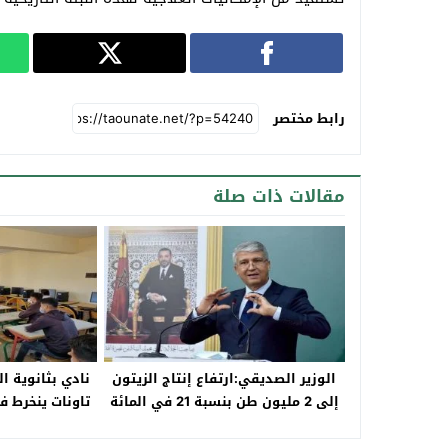
رابط مختصر
مقالات ذات صلة
الوزير الصديقي:ارتفاع إنتاج الزيتون
نادي بثانوية ا
إلى 2 مليون طن بنسبة 21 في المائة
تاونات ينخرط ف
مقارنة بالموسم السابق
والتحسيسية ل
الطرقية وا