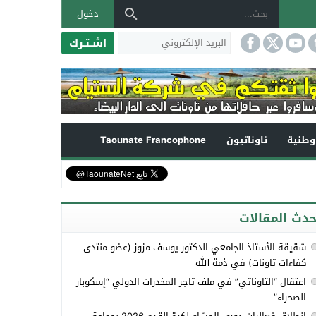
دخول
اشـتـرك
طنية
تاوناتيون
Taounate Francophone
حدث المقالات
شقيقة الأستاذ الجامعي الدكتور يوسف مزوز (عضو منتدى
كفاءات تاونات) في ذمة الله
اعتقال “التاوناتي” في ملف تاجر المخدرات الدولي “إسكوبار
الصحراء”