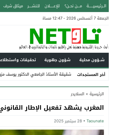
الــرئيسيـــــــة
مــــن نحــن؟
للإعــــــلان
للـنشـــــر
ميثاق شرف
الجمعة 7 أغسطس 2026 - 12:47 مساءً
شــؤون محلية
شؤون جهوية
تحقيقات واستطلاع
شقيقة الأستاذ الجامعي الدكتور يوسف مزوز
أخر المستجدات
Stop
الرئيسية
»
السلايدر
Previous
المغرب يشهد تفعيل الإطار القانوني
Next
Taounate
28 سبتمبر 2025