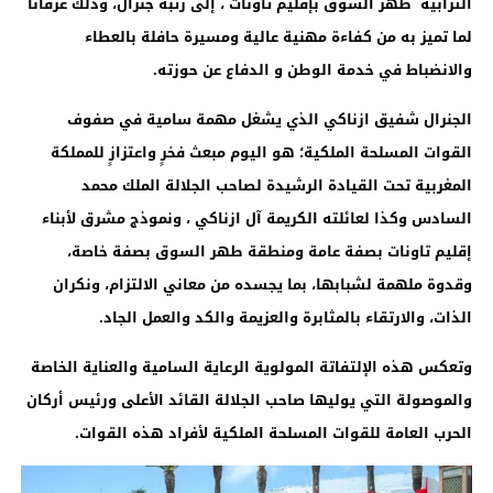
الترابية طهر السوق بإقليم تاونات ، إلى رتبة جنرال، وذلك عرفانًا
لما تميز به من كفاءة مهنية عالية ومسيرة حافلة بالعطاء
والانضباط في خدمة الوطن و الدفاع عن حوزته
.
الجنرال
شفيق ازناكي الذي يشغل
مهمة سامية في صفوف
القوات المسلحة الملكية
؛ هو اليوم مبعث فخرٍ واعتزازٍ للمملكة
المغربية تحت القيادة الرشيدة لصاحب الجلالة الملك محمد
السادس وكذا لعائلته الكريمة آل ازناكي ، ونموذج مشرق لأبناء
إقليم تاونات بصفة عامة ومنطقة طهر السوق بصفة خاصة،
وقدوة ملهمة لشبابها، بما يجسده من معاني الالتزام، ونكران
الذات، والارتقاء بالمثابرة والعزيمة والكد والعمل الجاد.
وتعكس هذه الإلتفاتة المولوية الرعاية السامية والعناية الخاصة
والموصولة التي يوليها صاحب الجلالة القائد الأعلى ورئيس أركان
الحرب العامة للقوات المسلحة الملكية لأفراد هذه القوات
.