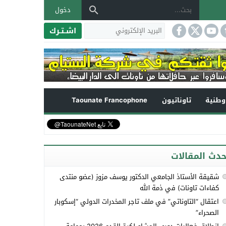
دخول
اشـتـرك
طنية
تاوناتيون
Taounate Francophone
حدث المقالات
شقيقة الأستاذ الجامعي الدكتور يوسف مزوز (عضو منتدى
كفاءات تاونات) في ذمة الله
اعتقال “التاوناتي” في ملف تاجر المخدرات الدولي “إسكوبار
الصحراء”