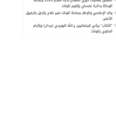
انطلاق فعاليات دوري المشاع لكرة القدم 2026 بجماعة
الودكة بدائرة غفساي بإقليم تاونات
والد الإعلامي والإطار بجماعة تاونات منير فلاح يلتحق بالرفيق
الأعلى
“الكتاب” يزكي البرلمانيين ع.الله البوزيدي (بردان) وإكرام
الحناوي بتاونات