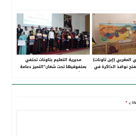
 المغربي (إبن تاونات)
مديرية التعليم بتاونات تحتفي
تح نوافذ الذاكرة في
بمتفوقيها تحت شعار:”التميز دعامة
رضه بسلا
أساسية لمدرسة المواطنة” ‎
ها بـ
*