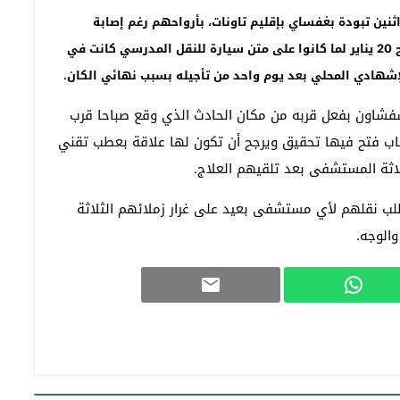
ت”//-نجا 20 تلميذا بإعدادية اثنين تبودة بغفساي بإقليم تاونات، بأرواحهم رغم إصابة
بعضهم بجروح متفاوتة الخطورة في حادث سير وقع صباح 20 يناير لما كانوا على متن سيارة للنقل المدرسي كانت في
شهادي المحلي بعد يوم واحد من تأجيله بسبب نهائي الكان.
فشاون بفعل قربه من مكان الحادث الذي وقع صباحا قرب
باب فتح فيها تحقيق ويرجح أن تكون لها علاقة بعطب تقني
لاثة المستشفى بعد تلقيهم العلاج.
طلب نقلهم لأي مستشفى بعيد على غرار زملائهم الثلاثة
الوجه.