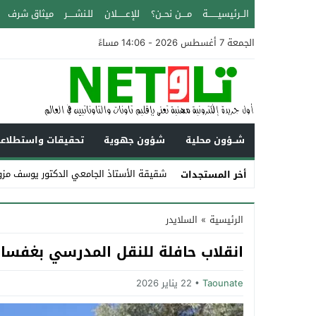
الــرئيسيـــــــة
مــــن نحــن؟
للإعــــــلان
للـنشـــــر
ميثاق شرف
الجمعة 7 أغسطس 2026 - 14:06 مساءً
شــؤون محلية
شؤون جهوية
تحقيقات واستطلاع
شقيقة الأستاذ الجامعي الدكتور يوسف مزو
أخر المستجدات
Stop
الرئيسية
»
السلايدر
Previous
انقلاب حافلة للنقل المدرسي بغفسا
Next
Taounate
22 يناير 2026