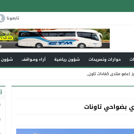
تابعونا
ات
حوارات وتصريحات
شؤون رياضية
أراء ومـواقف
شؤون و
ز (عضو منتدى كفاءات تاونات) في ذ_
أ
ي بضواحي تاونات