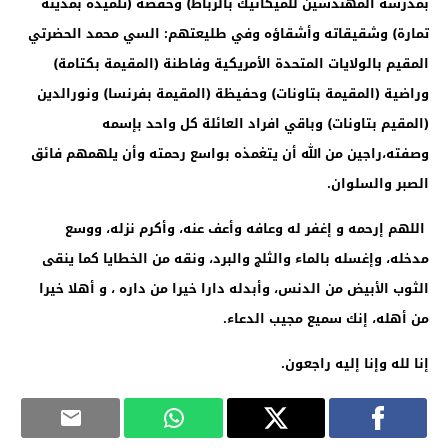
بمدرسة المهندسين للميكانيك بالرباط) وحفصة (تلميذة بمدينة
تمارة) وشقيقاته وأشقاؤه وفي طليعتهم: السي محمد الحضرتي
المقيم بالولايات المتحدة الأمريكية وفاطنة (المقيمة بكتامة)
وراضية (المقيمة بتاونات) وحفيظة (المقيمة بفرنسا) ونورالدين
(المقيم بتاونات) وباقي افراد العائلة كل واحد بإسمه
وصفته،راجين من الله أن يتغمذه بواسع رحمته وأن يلهمهم فائق
الصبر والسلوان.
اللهم إرحمه و إغفر له وعافه وأعف عنه، وأكرم نزله، ووسع
مدخله، وإغسله بالماء والثلج والبرد، ونقه من الخطايا كما ينقى
الثوب الأبيض من الدنس، وأبدله دارا خيرا من داره ، و أهلا خيرا
من أهله، إنك سميع مجيب الدعاء
.
إنا لله وإنا إليه راجعون.