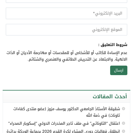
شروط التعليق :
عدم الإساءة للكاتب أو للأشخاص أو للمقدسات أو مهاجمة الأديان أو الذات
الالهية. والابتعاد عن التحريض الطائفي والعنصري والشتائم.
أحدث المقالات
شقيقة الأستاذ الجامعي الدكتور يوسف مزوز (عضو منتدى كفاءات
تاونات) في ذمة الله
اعتقال “التاوناتي” في ملف تاجر المخدرات الدولي “إسكوبار الصحراء”
انطلاق فعاليات دوري المشاع لكرة القدم 2026 بجماعة الودكة بدائرة