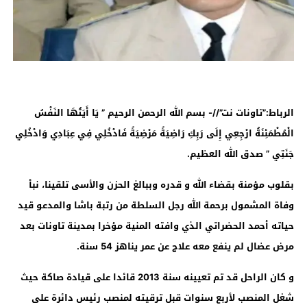
الرباط:”تاونات نت”//- بسم الله الرحمن الرحيم ” يَا أَيَتُهَا النَفْسُ
الْمُطْمَئِنَةُ ارْجِعِي إِلَى رَبِكِ رَاضِيَةً مَرْضِيَةً فَادْخُلِي فِي عِبَادِي وَادْخُلِي
جَنَتِي ” صدق الله العظيم
.
بقلوب مؤمنة بقضاء الله و قدره وببالغ الحزن والأسى تلقينا، نبأ
وفاة المشمول برحمة الله رجل السلطة من رتبة باشا والمدعو قيد
حياته أحمد الحضراتي الذي وافته المنية مؤخرا بمدينة تاونات بعد
مرض عضال لم ينفع معه علاج عن عمر يناهز 54 سنة.
و كان الراحل قد تم تعيينه سنة 2013 قائدا على قيادة صاكة حيث
شغل المنصب لأربع سنوات قبل ترقيته لمنصب رئيس دائرة على