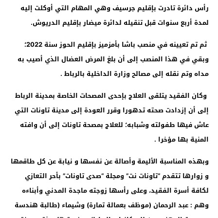
رأس دائرة تادرت بإقليم جرسيف وهي المهام التي أوكلت إليه
لمدة أربع سنوات قبل تنقيله لدائرة ميضار بإقليم الدريوش.
ثم تم تعيينه في منصب باشا بأمزميز بإقليم الحوز سنة 2022؛
وبقي في هذا المنصب إلى أن بلغ المرض العضال الذي أصيب به
مداه وتم نقله إلى مصالح وزارة الداخلية بالرباط .
وكان الفقيد يتلقى العلاج بإحدى المصحات الخاصة بمدينة الرباط
إلى أن إزدادت صحته تدهورا وقرر العودة إلى مدينة تاونات التي
عاش فيها طفولته وشبابه؛ للعلاج بمصحة تاونات إلى أن وافته
المنية بها مؤخرا .
وبهذه المناسبة الأليمة وأصالة عن نفسها و نيابة عن كل طاقمها
و زوارها تتقدم “تاونات نت” ومجلة “صدى تاونات” بأحر التعازي
لكافة أسرة الفقيد، وعلى رأسها زوجته ماجدة المدني وأبناءه
وهم : عبد الرحمان (موظف بعمالة تمارة) وشيماء (طالبة هندسة