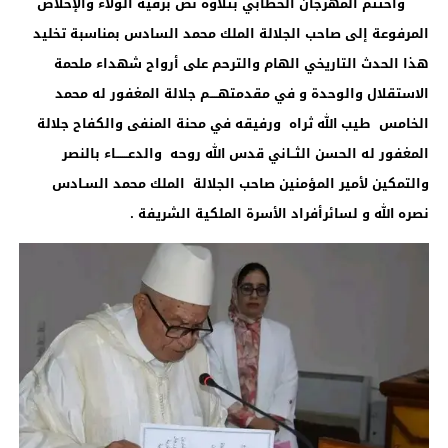
واختتم المهرجان الخطابي بتلاوة نص برقية الولاء والإخلاص
المرفوعة إلى صاحب الجلالة الملك محمد السادس بمناسبة تخليد
هذا الحدث التاريخي الهام والترحم على أرواح شهداء ملحمة
الاستقلال والوحدة و في مقدمتهــــم جلالة المغفور له محمد
الخامس طيب الله ثراه ورفيقه في محنة المنفى والكفاح جلالة
المغفور له الحسن الثــاني قدس الله روحه والدعــــــاء بالنصر
والتمكين لأمير المؤمنين صاحب الجلالة الملك محمد السـادس
نصره الله و لسائرأفراد الأسرة الملكية الشريفة
.