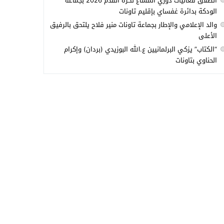
انطلاق فعاليات دوري المشاع لكرة القدم 2026 بجماعة
الودكة بدائرة غفساي بإقليم تاونات
والد الإعلامي والإطار بجماعة تاونات منير فلاح يلتحق بالرفيق
الأعلى
“الكتاب” يزكي البرلمانيين ع.الله البوزيدي (بردان) وإكرام
الحناوي بتاونات