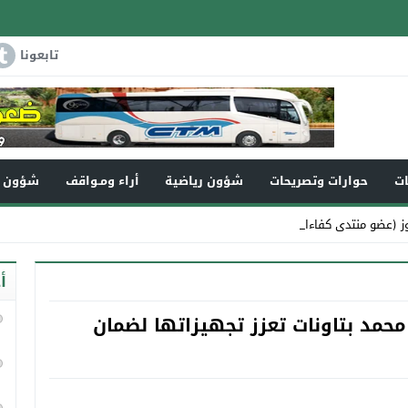
تابعونا
ات
حوارات وتصريحات
شؤون رياضية
أراء ومـواقف
شؤون و
ز (عضو منتدى كفاءات تاونات) في ذمة_
أ
 محمد بتاونات تعزز تجهيزاتها لضمان