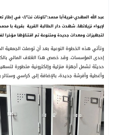
عبد الله المهدي-قريةأبا محمد:”تاونات نت”//- في إطار تع
لتجهيزات ومعدات جديدة ومتنوعة تم اقتناؤها مؤخرا ل
إحدى المؤسسات. وقد خصص هذا الغلاف المالي بالكام
حديثة تشمل أجهزة منزلية وإلكترونية متطورة لتسهيل ا
وأغطية وأفرشة جديدة، بالإضافة إلى كراسي وستائر وم