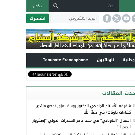
دخول
اشـتـرك
طنية
تاوناتيون
Taounate Francophone
حدث المقالات
شقيقة الأستاذ الجامعي الدكتور يوسف مزوز (عضو منتدى
كفاءات تاونات) في ذمة الله
اعتقال “التاوناتي” في ملف تاجر المخدرات الدولي “إسكوبار
الصحراء”