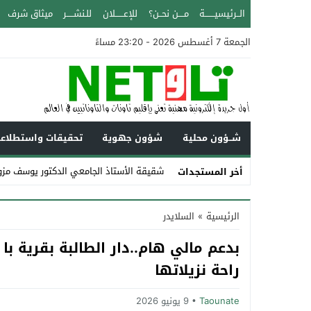
الــرئيسيـــــــة
مــــن نحــن؟
للإعــــــلان
للـنشـــــر
ميثاق شرف
الجمعة 7 أغسطس 2026 - 23:20 مساءً
شــؤون محلية
شؤون جهوية
تحقيقات واستطلاع
شقيقة الأستاذ الجامعي الدكتور يوسف مزو
أخر المستجدات
Stop
الرئيسية
»
السلايدر
Previous
بدعم مالي هام..دار الطالبة بقرية با
Next
راحة نزيلاتها
Taounate
9 يونيو 2026