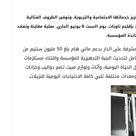
زيز خدماتها الاجتماعية والتربوية، وتوفير الظروف المثالية
لإيواء نزيلاتها، شهدت دار الطالبة القرية بقرية با محمد بإقليم تاونات، يوم السبت 6 يونيو الجاري، عملية معاينة وتفقد
فائدة المؤسسة
.
وتأتي هذه الخطوة النوعية بعد أن توصلت الجمعية المشرفة على الدار بدعم مالي هام بلغ 50 مليون سنتيم من
ل لتحديث البنية التجهيزية للمؤسسة واقتناء مستلزمات
لحياة اليومية، وأثاث ولوازم مبيت تضم دواليب وخزانات
عدات مختلفة تلبي كافة الاحتياجات اليومية للنزيلات.