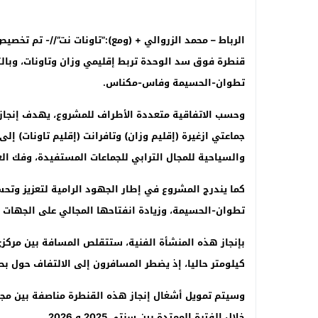
قنطرة فوق سد الوحدة تربط إقليمي وزان وتاونات، وبال
تطوان-الحسيمة وفاس-مكناس.
وحسب الاتفاقية متعددة الأطراف للمشروع، يهدف إنجاز
جماعتي ازغيرة (إقليم وزان) وتافرانت (إقليم تاونات) إل
والسياحية للمجال الترابي للجماعات المستفيدة، وفك الع
كما يندرج المشروع في إطار الجهود الرامية لتعزيز وت
تطوان-الحسيمة، وزيادة انفتاحها المجالي على الجهات الم
كيلومتر حاليا، إذ يضطر المسافرون إلى الالتفاف حول بح
وسيتم تمويل أشغال إنجاز هذه القنطرة مناصفة بين
خلال الفترة الممتدة بين سنتي 2025 و 2026.