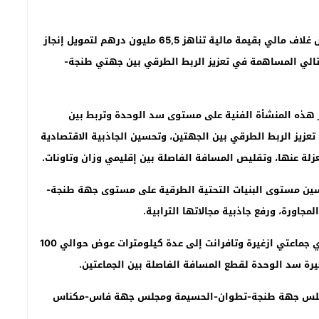
الرباط – محمد الزروالي + (ومع):”تاونات نت”//- تم تخصيص غلاف مالي بقيمة مالية تناهز 65,5 مليون درهم لتمويل إنجاز
تالي المساهمة في تعزيز الربط الطرقي بين جهتي طنجة-
 هذه المنشأة الفنية على مستوى سد الوحدة وتربط بين
ى تعزيز الربط الطرقي بين الجهتين، وتحسين الجاذبية الاقتصادية
زلة عنها، وتقليص المسافة الفاصلة بين إقليمي وزان وتاونات.
حسين مستوى البنيات التحتية الطرقية على مستوى جهة طنجة-
جاورة، ورفع جاذبية مجالاتها الترابية.
بإنجاز هذه المنشأة الفنية، ستتقلص المسافة بين مركزي جماعتي ازغيرة وتافرانت إلى عدة كيلومترات عوض حوالي 100
يرة سد الوحدة لقطع المسافة الفاصلة بين الجماعتين.
 مجلس جهة طنجة-تطوان-الحسيمة ومجلس جهة فاس-مكناس