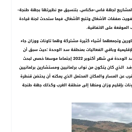
 المشاريع لجهة فاس-مكناس، بتنسيق مع نظيرتها بجهة طنجة-
فويت صفقات الأشغال وتتبع الأشغال، فيما ستحدث لجنة قيادة
الموقعة على الاتفاقية.
اورين وتجمعهما أشياء كثيرة مشتركة وهما تاونات ووزان جاء
لإقليمية وباقي الفعاليات بمنطقة سد الوحدة ؛حيث سبق أن
عقد برلمانيو الإقليمين بمعية منتخبين كبار على ضفاف سد الوحدة في شهر أكتوبر 2022 إجتماعا موسعا خصص لبحث
فد الذي كان يتكون من نواب برلمانيين ومستشارين برلمانيين
رب عن المسار والمكان المحتمل الذي يمكنه أن يحتضن قنطرة
اونات بإقليم وزان ومنها إلى منطقة الغرب وكذلك جهة طنجة