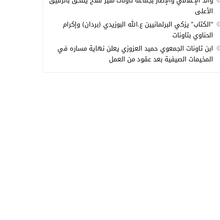
والد الإعلامي والإطار بجماعة تاونات منير فلاح يلتحق بالرفيق
الأعلى
“الكتاب” يزكي البرلمانيين ع.الله البوزيدي (بردان) وإكرام
الحناوي بتاونات
ابن تاونات الجمعوي حميد العزوزي يعلن نهاية مساره في
المخيمات الصيفية بعد عقود من العمل