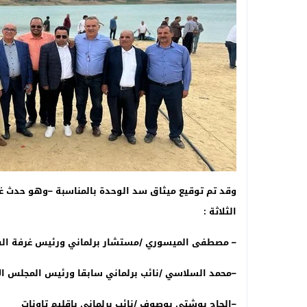
وقد تم توقيع ميثاق سد الوحدة بالمناسبة –وهو حدث غي
الثلاثة
:
–
مصطفى الميسوري /مستشار برلماني ورئيس غرفة ال
–
محمد السلاسي /نائب برلماني سابقا ورئيس المجلس الإ
–
الحاج بوشتى بوصوف /نائب برلماني بإقليم تاونات