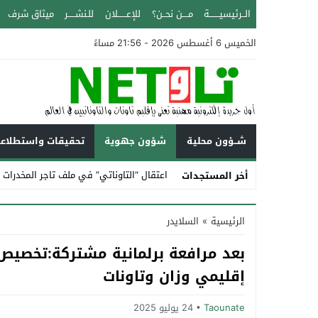
الــرئيسيـــــــة
مــــن نحــن؟
للإعــــــلان
للـنشـــــر
ميثاق شرف
الخميس 6 أغسطس 2026 - 21:56 مساءً
شــؤون محلية
شؤون جهوية
تحقيقات واستطلاع
اعتقال “التاوناتي” في ملف تاجر المخدرات ا
أخر المستجدات
Stop
الرئيسية
»
السلايدر
Previous
Next
إقليمي وزان وتاونات
Taounate
24 يوليو 2025