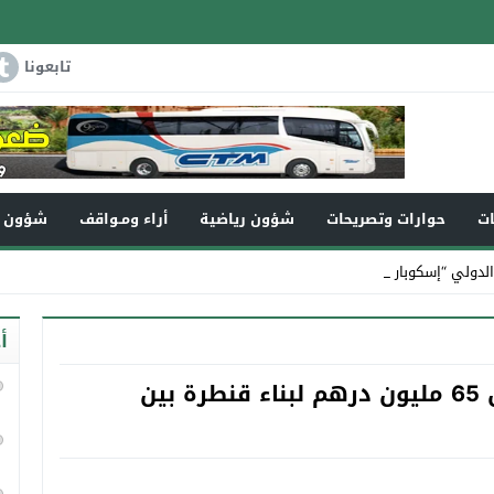
تابعونا
ات
حوارات وتصريحات
شؤون رياضية
أراء ومـواقف
شؤون و
لدولي “إسكوبار الصحراء”
أ
بعد مرافعة برلمانية مشتركة:تخصيص 65 مليون درهم لبناء قنطرة بين