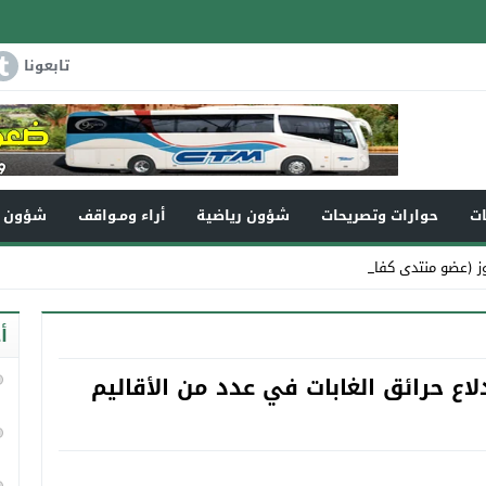
تابعونا
ات
حوارات وتصريحات
شؤون رياضية
أراء ومـواقف
شؤون و
 (عضو منتدى كفاءات تاونا _
أ
لاع حرائق الغابات في عدد من الأقاليم