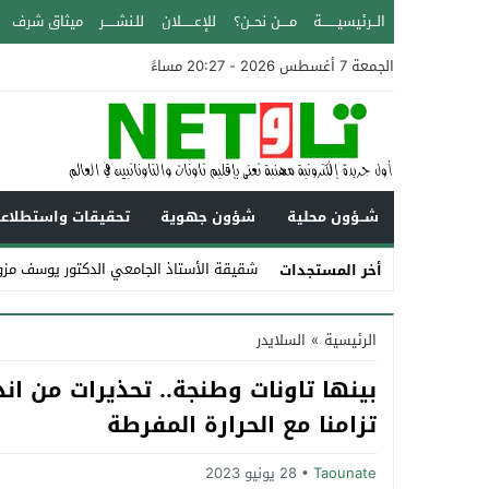
الــرئيسيـــــــة
مــــن نحــن؟
للإعــــــلان
للـنشـــــر
ميثاق شرف
الجمعة 7 أغسطس 2026 - 20:27 مساءً
شــؤون محلية
شؤون جهوية
تحقيقات واستطلاع
شقيقة الأستاذ الجامعي الدكتور يوسف مزوز
أخر المستجدات
Stop
الرئيسية
»
السلايدر
Previous
بينها تاونات وطنجة.. تحذيرات من اند
Next
تزامنا مع الحرارة المفرطة
Taounate
28 يونيو 2023