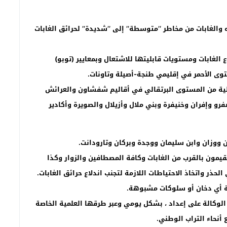
والغابات من مخاطر ‘’متوسطة’’ إلى ’’شديدة’’ لحرائق الغابات
ع الغابات ومستويات قابليتها للاشتعال وبمعايير (توبو)
وى الأحمر في إقليمي طنجة-أصيلة وتاونات.
لية من المستوى البرتقالي في أقاليم شفشاون والعرائش
و وإفران وخنيفرة وبني ملال وأزيلال والصويرة وأكادير
وزان وابن سليمان ووجدة وبركان وتارودانت.
قيمون بالقرب من الغابات وكافة المصطافين والزوار وكذا
حذر واتخاذ الاحتياطات اللازمة لتجنب اندلاع حرائق الغابات.
ة أي دخان أو سلوكات مشبوهة.
الوكالة على إعداد ، بشكل يومي وعبر طرقها العلمية الخاصة
أنحاء التراب الوطني.