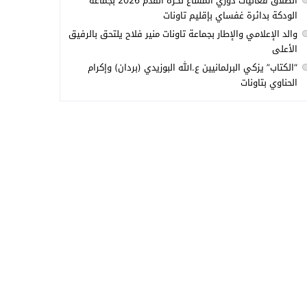
انطلاق فعاليات دوري المشاع لكرة القدم 2026 بجماعة
الودكة بدائرة غفساي بإقليم تاونات
والد الإعلامي والإطار بجماعة تاونات منير فلاح يلتحق بالرفيق
الأعلى
“الكتاب” يزكي البرلمانيين ع.الله البوزيدي (بردان) وإكرام
الحناوي بتاونات