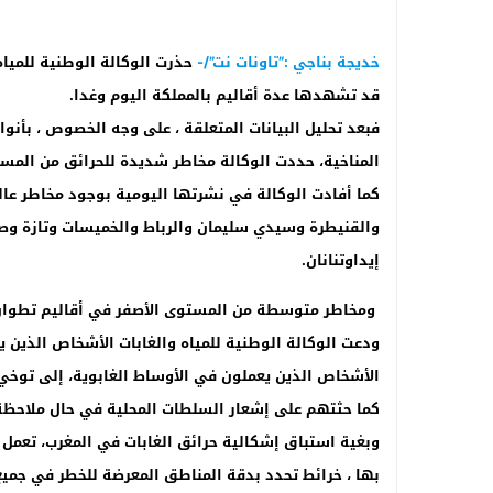
خديجة بناجي :”تاونات نت”/-
حذرت الوكالة الوطنية للمياه 
قد تشهدها عدة أقاليم بالمملكة اليوم وغدا.
فبعد تحليل البيانات المتعلقة ، على وجه الخصوص ، بأنوا
المناخية، حددت الوكالة مخاطر شديدة للحرائق من المست
كما أفادت الوكالة في نشرتها اليومية بوجود مخاطر عا
والقنيطرة وسيدي سليمان والرباط والخميسات وتازة وصفر
إيداوتنانان.
ومخاطر متوسطة من المستوى الأصفر في أقاليم تطوان و
ودعت الوكالة الوطنية للمياه والغابات الأشخاص الذين ي
الأشخاص الذين يعملون في الأوساط الغابوية، إلى توخي ال
كما حثتهم على إشعار السلطات المحلية في حال ملاحظ
وبغية استباق إشكالية حرائق الغابات في المغرب، تعمل 
بها ، خرائط تحدد بدقة المناطق المعرضة للخطر في جميع 