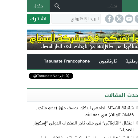
دخول
اشـتـرك
طنية
تاوناتيون
Taounate Francophone
حدث المقالات
شقيقة الأستاذ الجامعي الدكتور يوسف مزوز (عضو منتدى
كفاءات تاونات) في ذمة الله
اعتقال “التاوناتي” في ملف تاجر المخدرات الدولي “إسكوبار
الصحراء”