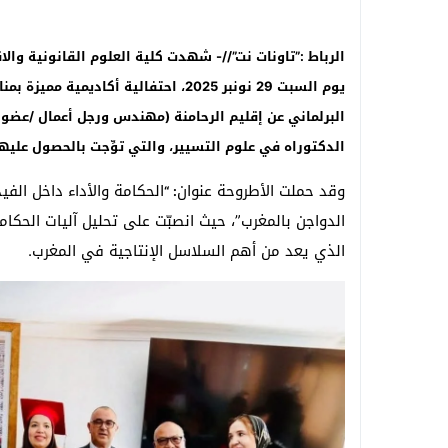
الرباط :”تاونات نت”//- شهدت كلية العلوم القانونية وال
يوم السبت 29 نونبر 2025، احتفالية أكاديمية مميزة بمناسبة مناقشة الباحثة زينب الزعيم
البرلماني عن إقليم الرحامنة (مهندس ورجل أعمال /عضو م
الدكتوراه في علوم التسيير، والتي توِّجت بالحصول عليه
وقد حملت الأطروحة عنوان
الحكامة والأداء داخل الفي
: “
الدواجن بالمغرب”، حيث انصبّت على تحليل آليات الحكام
الذي يعد من أهم السلاسل الإنتاجية في المغرب.