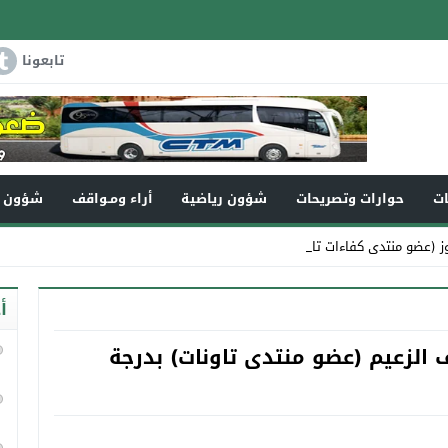
تابعونا
ات
حوارات وتصريحات
شؤون رياضية
أراء ومـواقف
شؤون و
 (عضو منتدى كفاءات تاونات) في ذمة الله
أ
ف الزعيم (عضو منتدى تاونات) بدرجة