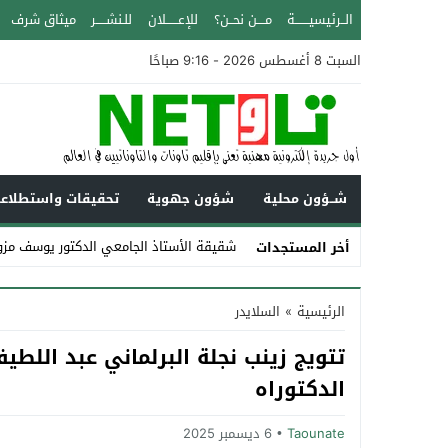
الــرئيسيـــــــة
مــــن نحــن؟
للإعــــــلان
للـنشـــــر
ميثاق شرف
السبت 8 أغسطس 2026 - 9:16 صباحًا
شــؤون محلية
شؤون جهوية
تحقيقات واستطلاع
شقيقة الأستاذ الجامعي الدكتور يوسف مزوز
أخر المستجدات
Stop
الرئيسية
»
السلايدر
Previous
تتويج زينب نجلة البرلماني عبد اللطي
Next
الدكتوراه
Taounate
6 ديسمبر 2025