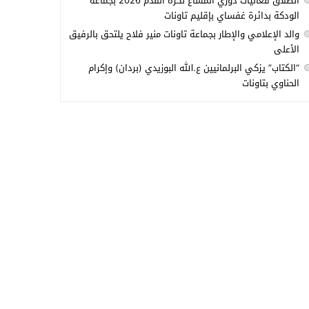
انطلاق فعاليات دوري المشاع لكرة القدم 2026 بجماعة
الودكة بدائرة غفساي بإقليم تاونات
والد الإعلامي والإطار بجماعة تاونات منير فلاح يلتحق بالرفيق
الأعلى
“الكتاب” يزكي البرلمانيين ع.الله البوزيدي (بردان) وإكرام
الحناوي بتاونات