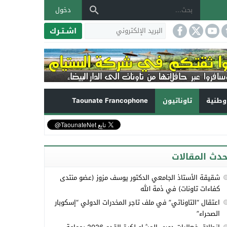
دخول
اشـتـرك
طنية
تاوناتيون
Taounate Francophone
حدث المقالات
شقيقة الأستاذ الجامعي الدكتور يوسف مزوز (عضو منتدى
كفاءات تاونات) في ذمة الله
اعتقال “التاوناتي” في ملف تاجر المخدرات الدولي “إسكوبار
الصحراء”