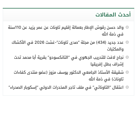
أحدث المقالات
والد حسن رقوش الإطار بعمالة إقليم تاونات عن عمر يزيد عن 110سنة
في ذمة الله
عدد جديد (434) من مجلة “صدى تاونات”-غشت 2026 في الأكشاك
والمكتبات
نجاح لافت للتدريب الجهوي في “التانكسودو” بقرية أبا محمد تحت
إشراف بطل إفريقيا
شقيقة الأستاذ الجامعي الدكتور يوسف مزوز (عضو منتدى كفاءات
تاونات) في ذمة الله
اعتقال “التاوناتي” في ملف تاجر المخدرات الدولي “إسكوبار الصحراء”