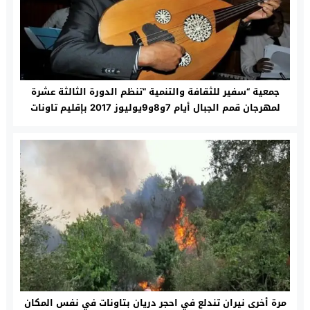
جمعية “سفير للثقافة والتنمية “تنظم الدورة الثالثة عشرة
لمهرجان قمم الجبال أيام 7و8و9يوليوز 2017 بإقليم تاونات
مرة أخرى نيران تندلع في احجر دريان بتاونات في نفس المكان