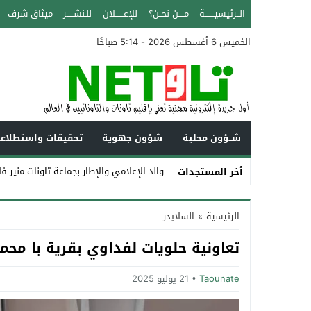
الــرئيسيـــــــة
مــــن نحــن؟
للإعــــــلان
للـنشـــــر
ميثاق شرف
الخميس 6 أغسطس 2026 - 5:14 صباحًا
شــؤون محلية
شؤون جهوية
تحقيقات واستطلاع
والد الإعلامي والإطار بجماعة تاونات منير ف
أخر المستجدات
Stop
الرئيسية
»
السلايدر
Previous
تعاونية حلويات لفداوي بقرية با مح
Next
Taounate
21 يوليو 2025