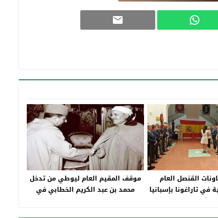
اونات القنصل العام
موقف المقيم العام ليوطي من تدخل
ة في تاراغونا بإسبانيا
محمد بن عبد الكريم الخطابي في
ام شاهين
منطقة بني زروال بإقليم تاونات يناير
1924- أبريل 1925