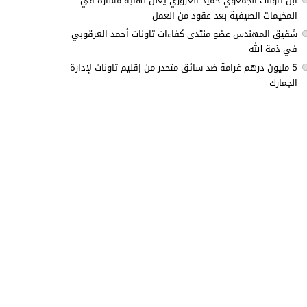
ابن تاونات الجمعوي حميد العزوزي يعلن نهاية مساره في
المخيمات الصيفية بعد عقود من العمل
شقيق المهندس عضو منتدى كفاءات تاونات أحمد العرقوبي
في ذمة الله
5 مليون درهم غرامة ضد سائق متحدر من إقليم تاونات لإدارة
الجمارك