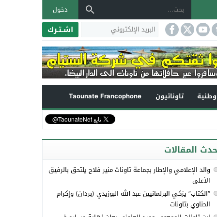
دخول
اشـتـرك
طنية
تاوناتيون
Taounate Francophone
حدث المقالات
والد الإعلامي والإطار بجماعة تاونات منير فلاح يلتحق بالرفيق
الأعلى
“الكتاب” يزكي البرلمانيين عبد الله البوزيدي (بردان) وإكرام
الحناوي بتاونات