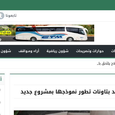
تابعونا
ات
حوارات وتصريحات
شؤون رياضية
أراء ومـواقف
شؤون و
لاح يلتحق بالرفيق الأعلى_
أ
مد بتاونات تطور نموذجها بمشروع جديد