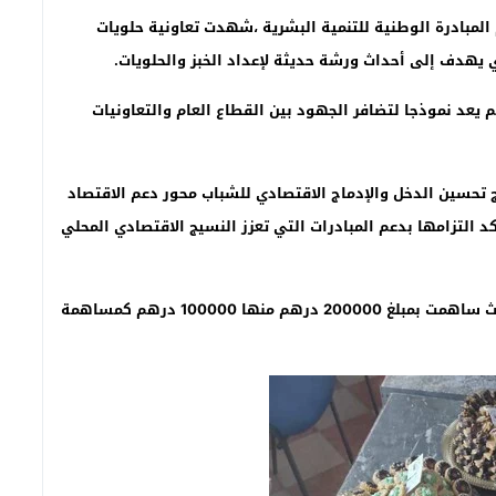
 المبادرة الوطنية للتنمية البشرية ،شهدت تعاونية حلويات
 يهدف إلى أحداث ورشة حديثة لإعداد الخبز والحلويات.
روع الذي بلغت تكلفته الإجمالية 500000 درهم يعد نموذجا لتضافر الجهود بين القطاع العام والتعاونيات
ج تحسين الدخل والإدماج الاقتصادي للشباب محور دعم الاقتصاد
بمبلغ قدره 300000 درهم مما يؤكد التزامها بدعم المبادرات التي تعزز النسيج الاقتصادي المحلي
في المقابل أظهرت التعاونية التزاما قويا بالمشروع ،حيث ساهمت بمبلغ 200000 درهم منها 100000 درهم كمساهمة