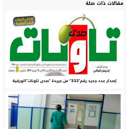
مقالات ذات صلة
إصدار عدد جديد رقم”332″ من جريدة “صدى تاونات”الورقية