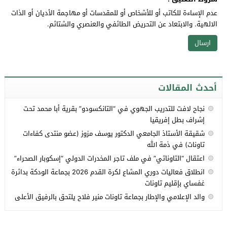
عدم الإساءة للكاتب أو للأشخاص أو للمقدسات أو مهاجمة الأديان أو الذات
الالهية. والابتعاد عن التحريض الطائفي والعنصري والشتائم.
أحدث المقالات
نجاح لافت للتدريب الجهوي في “التانكسودو” بقرية أبا محمد تحت
إشراف بطل إفريقيا
شقيقة الأستاذ الجامعي الدكتور يوسف مزوز (عضو منتدى كفاءات
تاونات) في ذمة الله
اعتقال “التاوناتي” في ملف تاجر المخدرات الدولي “إسكوبار الصحراء”
انطلاق فعاليات دوري المشاع لكرة القدم 2026 بجماعة الودكة بدائرة
غفساي بإقليم تاونات
والد الإعلامي والإطار بجماعة تاونات منير فلاح يلتحق بالرفيق الأعلى