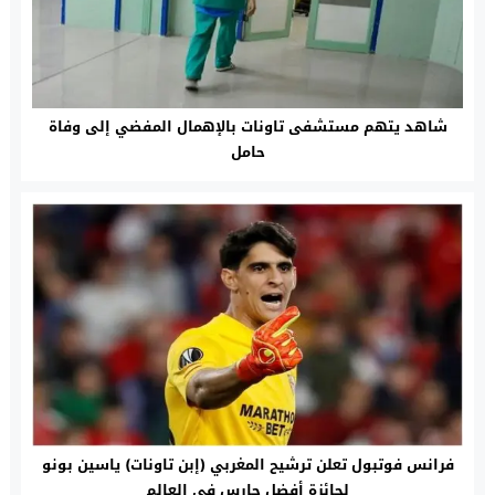
شاهد يتهم مستشفى تاونات بالإهمال المفضي إلى وفاة
حامل
فرانس فوتبول تعلن ترشيح المغربي (إبن تاونات) ياسين بونو
لجائزة أفضل حارس في العالم