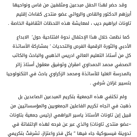
وقد حضر لهذا الحفل مبدعين ومثقفين من فاس ونواحيها
أبرزهم الدكتور والقاص والروائي عضو منتدى كفاءات إقليم
تاونات ابراهيم ديب ، لمعايشة هذه اللحظات الثقافية الخاصة .
كما نظمت خلال هذا الإحتفال ندوة افتتاحية حول’ الابداع
الأدبي والثورة الرقمية الفرص والتحديات ‘ بمشاركة الأساتذة
كل من أستاذ التعليم العالي ادريس الذهبي والباحث والكاتب
الصحفي محمد الحمداوي امقران وتوفيق معقول أستاذ زائر
بالمدرسة العليا للأساتذة ومحمد الزكراوي باحث في التكنولوجيا
بتسيير غزلان شرفي .
ولم تكتفي هذه الجمعية بتكريم المبدعين الصاعدين بل
ذهبت في اتجاه تكريم الفاعلين الجمعويين والمؤسساتيين من
قبيل إبن تاونات الأستاذ ياسير البراهمي (رئيس جمعية بتاونات
–عضو منتدى تاونات) والذي عبر عن فرحه لهذه الإلتفاتة في
تدوينة فيسبوكية جاء فيها ” بكل فخر واعتزاز، تشرفتُ بتكريمي