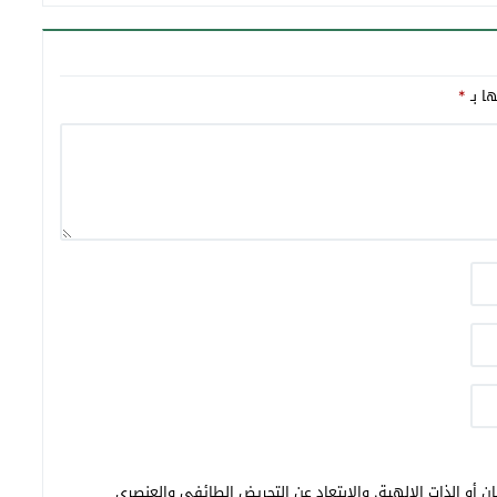
ها بـ
*
ن أو الذات الالهية. والابتعاد عن التحريض الطائفي والعنصري