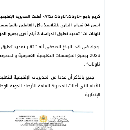
كريم باجو –تاونات:”تاونات نت”//- أعلنت المديرية الإقليمي
أمس 04 فبراير الجاري ،للتلاميذ وكل العاملين بالمؤ
تاونات نت ‘
تمديد تعليق الدراسة 3 أيام أخرى بجميع المؤسسات التعليمية بتاونات بسبب الإضطرابات الجوية.
2026 بجميع المؤسسات التعليمية العمومية والخصوصي
تاونات” .
جدير بالذكر أن عددا من المديريات الإقليمية للتعلي
للأيام التي أعلنت المديرية العامة للأرصاد الجوية ا
الإنذارية .