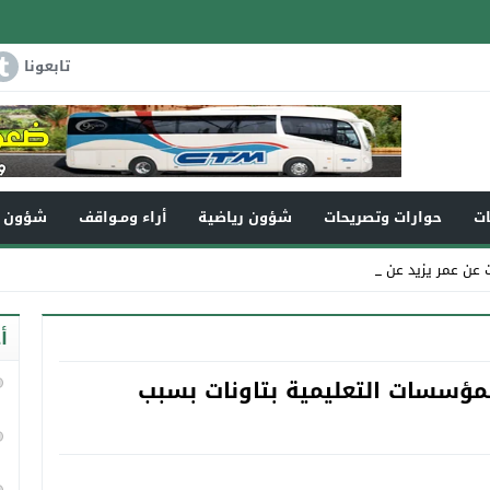
تابعونا
ات
حوارات وتصريحات
شؤون رياضية
أراء ومـواقف
شؤون و
يزيد عن 110سنة في _
أ
ة 3 أيام بجميع المؤسسات التعليمية بتاونات بسبب