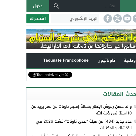
دخول
اشـتـرك
طنية
تاوناتيون
Taounate Francophone
حدث المقالات
والد حسن رقوش الإطار بعمالة إقليم تاونات عن عمر يزيد عن
110سنة في ذمة الله
عدد جديد (434) من مجلة “صدى تاونات”-غشت 2026 في
الأكشاك والمكتبات