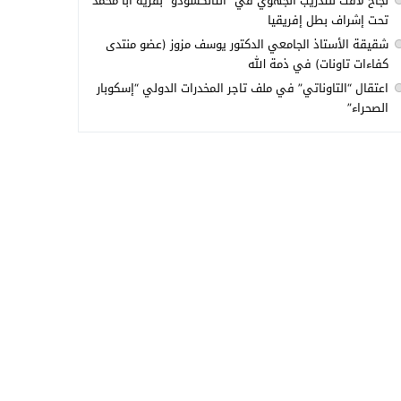
نجاح لافت للتدريب الجهوي في “التانكسودو” بقرية أبا محمد
تحت إشراف بطل إفريقيا
شقيقة الأستاذ الجامعي الدكتور يوسف مزوز (عضو منتدى
كفاءات تاونات) في ذمة الله
اعتقال “التاوناتي” في ملف تاجر المخدرات الدولي “إسكوبار
الصحراء”