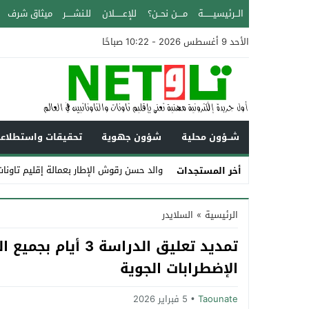
الــرئيسيـــــــة
مــــن نحــن؟
للإعــــــلان
للـنشـــــر
ميثاق شرف
الأحد 9 أغسطس 2026 - 10:22 صباحًا
شــؤون محلية
شؤون جهوية
تحقيقات واستطلاع
والد حسن رقوش الإطار بعمالة إقليم تاونات عن عمر 
أخر المستجدات
Stop
الرئيسية
»
السلايدر
Previous
تمديد تعليق الدراس
Next
الإضطرابات الجوية‎
Taounate
5 فبراير 2026