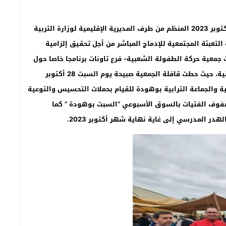
تنفيذا لمخرجات اجتماع 17 أكتوبر 2023 المنظم من طرف المديرية الإقليمية لوزارة التربية
التعبئة المجتمعية للإدماج المباشر من أجل تحقيق إلزامية
 جمعية حركة الطفولة الشعبية- فرع تاونات برنامجا خاصا حول
هذه القافلة تميز بتنظيم لقاءات تواصلية و زيارات ميدانية، حيث حطت قافلة الجمعية صبيحة يوم السبت 28 أكتوبر
لية والجماعة الترابية بوهودة للقيام بحملات التحسيس والتوعية
فوف الفتيات بالسوق الأسبوعي “السبت بوهودة ” كما
 المدرسي إلى غاية نهاية شهر أكتوبر 2023.