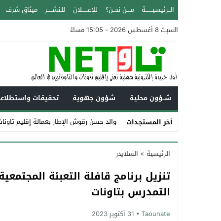
الــرئيسيـــــــة
مــــن نحــن؟
للإعــــــلان
للـنشـــــر
ميثاق شرف
السبت 8 أغسطس 2026 - 15:05 مساءً
شــؤون محلية
شؤون جهوية
تحقيقات واستطلاع
والد حسن رقوش الإطار بعمالة إقليم تاونات عن عمر 
أخر المستجدات
Stop
الرئيسية
»
السلايدر
Previous
تنزيل برنامج قافلة التعبئة المجتمعي
Next
التمدرس بتاونات
Taounate
31 أكتوبر 2023