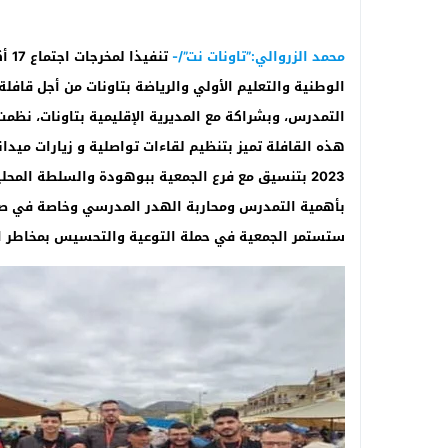
محمد الزروالي:”تاونات نت”/-
الوطنية والتعليم الأولي والرياضة بتاونات من أجل قافلة 
التمدرس، وبشراكة مع المديرية الإقليمية بتاونات، نظمت
2023 بتنسيق مع فرع الجمعية ببوهودة والسلطة المح
بأهمية التمدرس ومحاربة الهدر المدرسي وخاصة في ص
ستستمر الجمعية في حملة التوعية والتحسيس بمخاطر الهدر