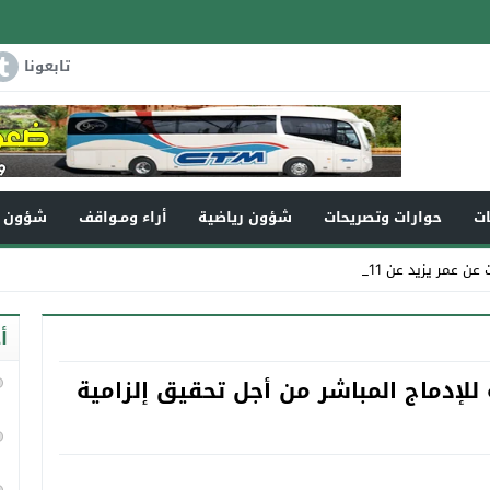
تابعونا
ات
حوارات وتصريحات
شؤون رياضية
أراء ومـواقف
شؤون و
يزيد عن 110سنة في _
أ
ة للإدماج المباشر من أجل تحقيق إلزامية