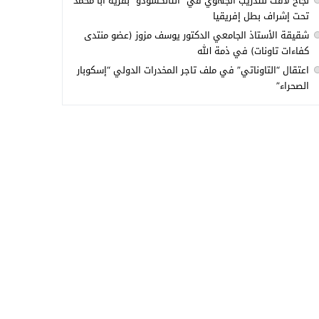
نجاح لافت للتدريب الجهوي في “التانكسودو” بقرية أبا محمد
تحت إشراف بطل إفريقيا
شقيقة الأستاذ الجامعي الدكتور يوسف مزوز (عضو منتدى
كفاءات تاونات) في ذمة الله
اعتقال “التاوناتي” في ملف تاجر المخدرات الدولي “إسكوبار
الصحراء”