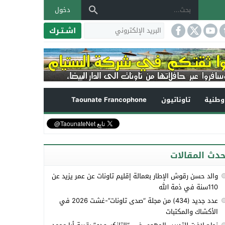
دخول
اشـتـرك
طنية
تاوناتيون
Taounate Francophone
حدث المقالات
والد حسن رقوش الإطار بعمالة إقليم تاونات عن عمر يزيد عن
110سنة في ذمة الله
عدد جديد (434) من مجلة “صدى تاونات”-غشت 2026 في
الأكشاك والمكتبات