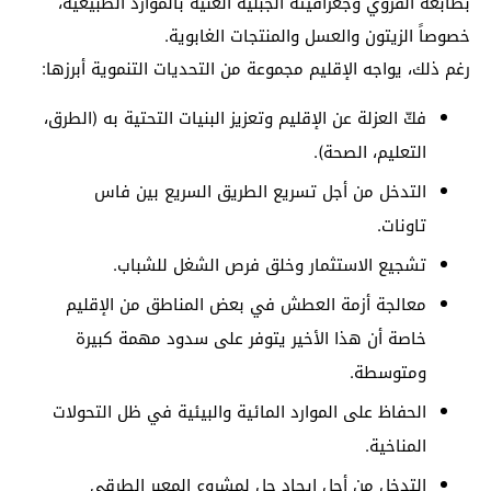
بطابعه القروي وجغرافيته الجبلية الغنية بالموارد الطبيعية،
خصوصاً الزيتون والعسل والمنتجات الغابوية.
رغم ذلك، يواجه الإقليم مجموعة من التحديات التنموية أبرزها:
فكّ العزلة عن الإقليم وتعزيز البنيات التحتية به (الطرق،
التعليم، الصحة).
التدخل من أجل تسريع الطريق السريع بين فاس
تاونات.
تشجيع الاستثمار وخلق فرص الشغل للشباب.
معالجة أزمة العطش في بعض المناطق من الإقليم
خاصة أن هذا الأخير يتوفر على سدود مهمة كبيرة
ومتوسطة.
الحفاظ على الموارد المائية والبيئية في ظل التحولات
المناخية.
التدخل من أجل إيجاد حل لمشروع المعبر الطرقي