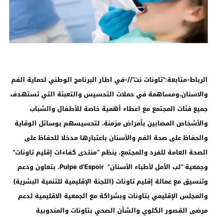
الرباط-متابعة:”تاونات نت”//-في اطار البرنامج الوطني لحماية الفم
والاسنان،ومساهمة في حملات التحسيس والتعبئة التي تستهدف
جميع فئات المجتمع مع اعطاء أهمية خاصة للأطفال والشباب
والأشخاص المصابين بأمراض مزمنة، لتحسيسهم بوسائل الوقاية
والحفاظ على صحة الفم والأسنان باعتبارها مدخلا للحفاظ على
الصحة العامة للفرد والمجتمع،
ينظم “منتدى كفاءات إقليم تاونات”
وجمعية “لب الأمل لأطباء الأسنان”
Pulpe d’Espoir
،
بتعاون ودعم
وتنسيق مع عمالة إقليم تاونات (اللجنة الإقليمية للتنمية البشرية)
والمجلس الإقليمي بتاونات وبشراكة مع الجمعية الاقليمية لدعم
مرضى القصور الكلوي والشأن الصحي بتاونات والمندوبية