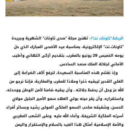
الرباط:”تاونات نت”/-
تهنئ مجلة “صدى تاونات” الشهرية وجريدة
“تاونات.نت” الإلكترونية، بمناسبة عيد الأضحى المبارك الذي حل
يومه الخميس 29 يونيو بالمغرب، بتقديم أزكى التهاني وأطيب
الأماني لجلالة الملك محمد السادس.
وإذ نغتنم هذه المناسبة السعيدة، لنرفع أكف الضراعة إلى
العلي القدير ليبقيه ذخرا وملاذا للمغرب والمغاربة، فإننا نرجو من
الله عز وجل أن يحفظ جلالته ، وأن يبقيه ضامنا لأمن الوطن ووحدته،
واستقراره، وأن يقر عينه بولي العهد سمو الأمير الجليل مولاي
الحسن، وشقيقه صاحب السمو الملكي المولى رشيد وبسائر أفراد
أسرته الملكية الشريفة، وأعاد الله عليه وعلى الشعب المغربي
والأمة الإسلامية أمثال هذا العيد بالسلام والإستقرار واليمن