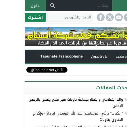
دخول
اشـتـرك
طنية
تاوناتيون
Taounate Francophone
حدث المقالات
والد الإعلامي والإطار بجماعة تاونات منير فلاح يلتحق بالرفيق
الأعلى
“الكتاب” يزكي البرلمانيين عبد الله البوزيدي (بردان) وإكرام
الحناوي بتاونات