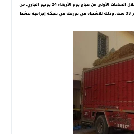
وفرتها مصالح المديرية العامة لمراقبة التراب الوطني، خلال الساعات الأولى من صباح يوم الأربعاء 24 يونيو الجاري، من
توقيف سائق شاحنة للنقل الطرقي للبضائع يبلغ من العمر 33 سنة، وذلك للاشتباه في تورطه في شبكة إجرامية تنشط