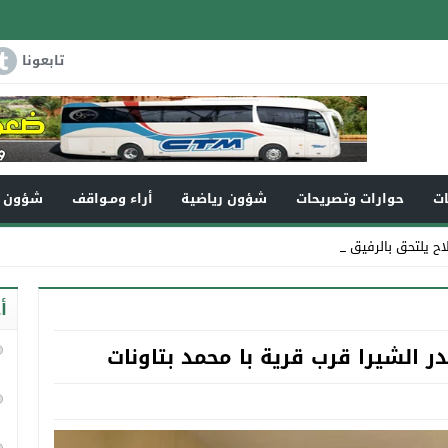
تابعونا
ات
حوارات وتصريحات
شؤون رياضية
أراء ومـواقف
شؤون و
لاح يلتحق بالرفيق الأعلى
أ