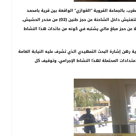
ب، بالجماعة القروية “الغوازي” الواقعة بين قرية بامحمد
بإقليم تاونات ومدينة جرف الملحة، حيث أسفرت عمليات التفتيش داخل الشاحنة عن حجز طنين (02) من مخدر الحشيش،
بن، فضلا عن حجز مبلغ مالي يشتبه في كونه من عائدات هذا النشاط
ية رهن إشارة البحث التمهيدي الذي تشرف عليه النيابة العامة
لامتدادات المحتملة لهذا النشاط الإجرامي، وتوقيف كل