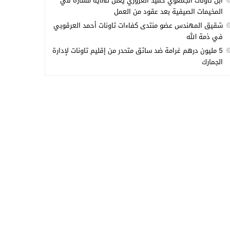
ابن تاونات الجمعوي حميد العزوزي يعلن نهاية مساره في
المخيمات الصيفية بعد عقود من العمل
شقيق المهندس عضو منتدى كفاءات تاونات أحمد العرقوبي
في ذمة الله
5 مليون درهم غرامة ضد سائق متحدر من إقليم تاونات لإدارة
الجمارك