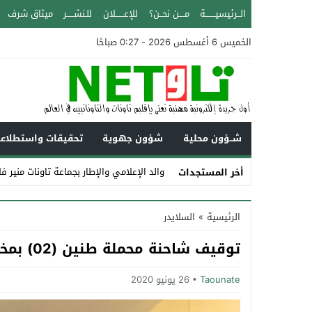
الــرئيسيـــــــة
مــــن نحــن؟
للإعــــــلان
للـنشـــــر
ميثاق شرف
الخميس 6 أغسطس 2026 - 0:27 صباحًا
شــؤون محلية
شؤون جهوية
تحقيقات واستطلاع
والد الإعلامي والإطار بجماعة تاونات منير ف
أخر المستجدات
Stop
الرئيسية
»
السلايدر
Previous
توقيف شاحنة محملة طنين (02) بمخدر الشيرا قرب قرية با محمد بتاونات
Next
Taounate
26 يونيو 2020