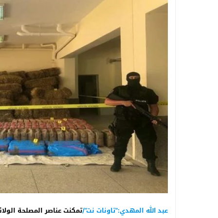
عبد الله المهدي:”تاونات نت”/
تمكنت عناصر المصلحة الولا