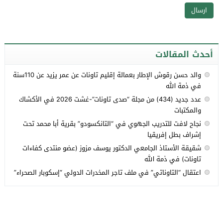
أحدث المقالات
والد حسن رقوش الإطار بعمالة إقليم تاونات عن عمر يزيد عن 110سنة
في ذمة الله
عدد جديد (434) من مجلة “صدى تاونات”-غشت 2026 في الأكشاك
والمكتبات
نجاح لافت للتدريب الجهوي في “التانكسودو” بقرية أبا محمد تحت
إشراف بطل إفريقيا
شقيقة الأستاذ الجامعي الدكتور يوسف مزوز (عضو منتدى كفاءات
تاونات) في ذمة الله
اعتقال “التاوناتي” في ملف تاجر المخدرات الدولي “إسكوبار الصحراء”