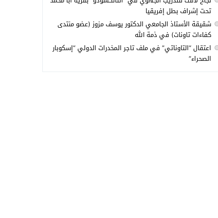
نجاح لافت للتدريب الجهوي في “التانكسودو” بقرية أبا محمد
تحت إشراف بطل إفريقيا
شقيقة الأستاذ الجامعي الدكتور يوسف مزوز (عضو منتدى
كفاءات تاونات) في ذمة الله
اعتقال “التاوناتي” في ملف تاجر المخدرات الدولي “إسكوبار
الصحراء”