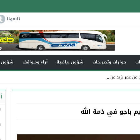
تابعونا
ات
حوارات وتصريحات
شؤون رياضية
أراء ومـواقف
شؤون و
ر يزيد عن 110سنة ف_
أ
م باجو في ذمة الله