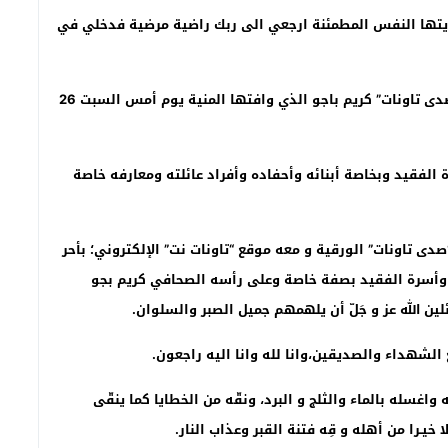
ا ايتها النفس المطمئنة ارجعي الى ربك راضية مرضية فدخلي في
تلقينا ببالغ الحزن والاسى نبأ وفاة جد الصحافي بمجلة “صدى تاونات” كريم باجو الذي وافتها المنية يوم أمس السبت 26
لفقيد وبخاصة أبنائه وأحفاده وأفراد عائلته ومعارفه خاصة
صدى تاونات” الورقية و معه موقع “تاونات نت” الإلكتروني؛ بأحر
 وأسرة الفقيد بصفة خاصة وعلى رأسه الصحافي كريم بجو
ين الله عز و جَلّ أن يلهمهم جميل الصبر والسلوان
.
الشهداء والصديقين،وانا لله وانا اليه راجعون
.
اغسله بالماء والثلج و البرد، ونقّه من الخطايا كما ينقّى
خيـرا من أهله و قِه فتنة القبر وعذاب النار
.