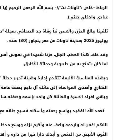
الرباط –خاص :”تاونات نت
”//-
بسم الله الرحمن الرحيم (ي
عبادي وادخلي جنتي)
.
يوليوز 2025 بمدينة تاونات عن عمر يتجاوز (80) سنة
.
وقد خلف هذا الخطب الجلل، حزنا شديدا في نفوس أسرة ا
لما كان يتمتع به من طيبوبة ودماثة الأخلاق
.
وبهذه المناسبة الأليمة تتقدم إدارة وهيئة تحرير مجلة “
التعازي وأصدق المواساة إلى عائلة آل باجو بصفة عامة
وباقي افراد الاسرة والعائلة كل واحد بإسمه وصفته،سائل
تغمد الله الفقيد بواسع رحمته وأسكنه فسيح جناته مع 
اللهم اغفـر له وارحمه واعف عنه وأكرم نزله ووسع مدخله و
الثوب الأبيض من الدنس و أبدله دارا خيرا من داره و أهلا 