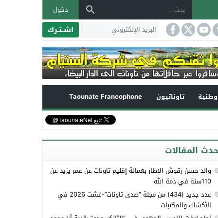
دخول
اشـتـرك
طنية
تاوناتيون
Taounate Francophone
حدث المقالات
والد حسن رقوش الإطار بعمالة إقليم تاونات عن عمر يزيد عن
110سنة في ذمة الله
عدد جديد (434) من مجلة “صدى تاونات”-غشت 2026 في
الأكشاك والمكتبات