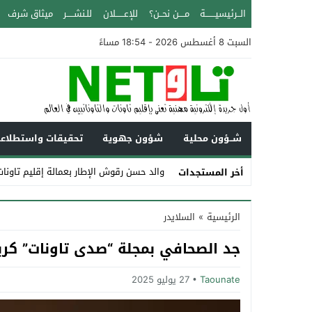
الــرئيسيـــــــة
مــــن نحــن؟
للإعــــــلان
للـنشـــــر
ميثاق شرف
السبت 8 أغسطس 2026 - 18:54 مساءً
شــؤون محلية
شؤون جهوية
تحقيقات واستطلاع
والد حسن رقوش الإطار بعمالة إقليم تاونات عن عم
أخر المستجدات
Stop
الرئيسية
»
السلايدر
Previous
جد الصحافي بمجلة “صدى تاونات” كري
Next
Taounate
27 يوليو 2025