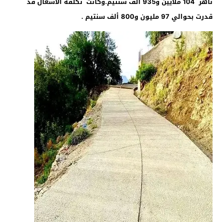
ناهز 104 ملايين و935 ألف سنتيم.وكانت تكلفة الأشغال قد
قدرت بحوالي 97 مليون و800 ألف سنتيم
.