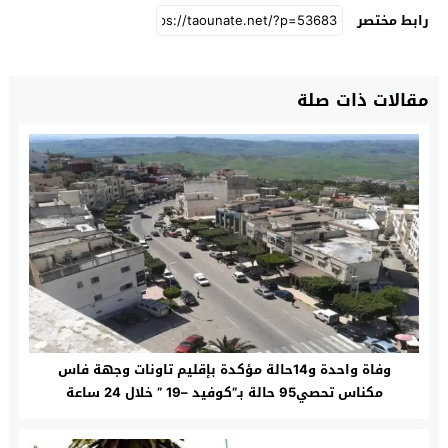
رابط مختصر
مقالات ذات صلة
وفاة واحدة و14حالة مؤكدة بإقليم تاونات وجهة فاس
مكناس تحصي95 حالة بـ”كوفيد –19 ” خلال 24 ساعة‎