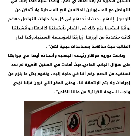
السنين الأخيرة لم يعد هناك أي دعم ، وهذا سببه كلما رغبت في
التواصل مع المسؤولين المكلفين اتبع المسطرة ولا أتمكن من
الوصول إليهم ، حيث لا أجدهم في كل مرة حاولت التواصل معهم
،وأننا استمرنا رغم ذلك في القيام بأنشطتنا كالمعتاد،وأنشطتنا
كانت متعددة من أبرزها زيارتنا للمؤسسة السجنية،وكذا لدار
الطالبة حيث ساهمنا بمساعدات عينية لهن” .
وتابعت تورية جوهار رئيسة الجمعية وأستاذة أيضا في جوابها
على سؤال الجانب المادي،حيث أفادت في السنين الأخيرة لم نعد
نستفيد من الدعم ،رغم أننا في حاجة إليه ، ونقوم بكل ما يلزم من
إجراءات ولا يتم الإلتفاتة لنا ، وحتى المقر التي ترون فإننا نؤدي
واجب السومة الكرائية من مالنا الخاص” .