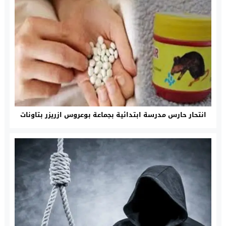
انتحار حارس مدرسة ابتدائية بجماعة بوعروس ازريزر بتاونات