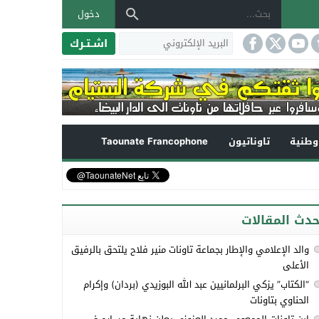
دخول
اشـتـرك
طنية
تاوناتيون
Taounate Francophone
حدث المقالات
والد الإعلامي والإطار بجماعة تاونات منير فلاح يلتحق بالرفيق
الأعلى
“الكتاب” يزكي البرلمانيين عبد الله البوزيدي (بردان) وإكرام
الحناوي بتاونات