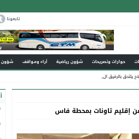
تابعونا
ات
حوارات وتصريحات
شؤون رياضية
أراء ومـواقف
شؤون و
لاح يلتحق بالرفيق الأعلى
أ