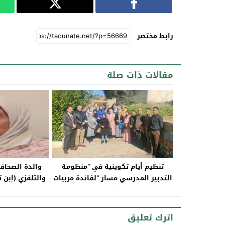
رابط مختصر
مقالات ذات صلة
تنظيم أيام تكوينية في “منظومة
والدة الصحافي
التدبير المدرسي مسار “لفائدة مربيات
والتلفزي (إبن تا
ومربي التعليم الأولي غير المهيكل
في
بتاونات
اترك تعليق