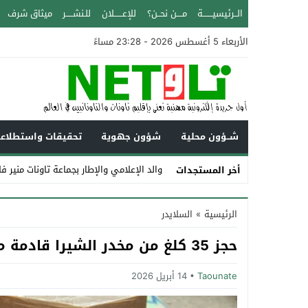
الــرئيسيـــــــة
مــــن نحــن؟
للإعــــــلان
للـنشـــــر
ميثاق شرف
الأربعاء 5 أغسطس 2026 - 23:28 مساءً
شــؤون محلية
شؤون جهوية
تحقيقات واستطلاع
والد الإعلامي والإطار بجماعة تاونات منير ف
أخر المستجدات
Stop
الرئيسية
»
السلايدر
Previous
حجز 35 كلغ من مخدر الشيرا قادمة من إقليم تاونات بمحطة فاس
Next
Taounate
14 أبريل 2026