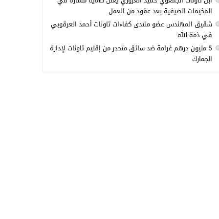
ابن تاونات الجمعوي حميد العزوزي يعلن نهاية مساره في
المخيمات الصيفية بعد عقود من العمل
شقيق المهندس عضو منتدى كفاءات تاونات أحمد العرقوبي
في ذمة الله
5 مليون درهم غرامة ضد سائق متحدر من إقليم تاونات لإدارة
الجمارك