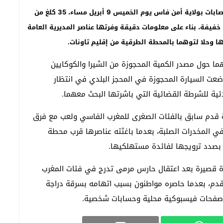
حميد الأبيض-فاس:”تاونات نت”//-حجزت فرقة مكافحة العصابات بولاية أمن فاس يوم الخميس 9 أبريل مساء، 35 كلغ من
خفيفة، بناء على معلومات دقيقة وفرتها عناصر المديرية العامة
 وحلا لتوهما بالمحطة الطرقية من إقليم تاونات.
ما حول مصدر الكمية المحجوزة من الشيرا والكوكايين
عت السيارة المحجوزة في المحجز البلدي في انتظار
ائية للشرطة القضائية التي باشرتها البحث معهما.
رة قدم سابق بالفئات الصغرى للمغرب الفاسي ولعب مع فرق
ي المخدرات الصلبة، بعدما باغثته عناصرها قرب محطة
ن بصدد ترويجها لفائدة مستهلكيها.
ة قصيرة بعد اعتقال حارس مرمى تدرج في فئات المغرب
لقدم، بعدما حاصره مواطنون بسبب اتهامه بسرقة دراجة
ي صفحات فيسبوكية محلية وحسابات شخصية.