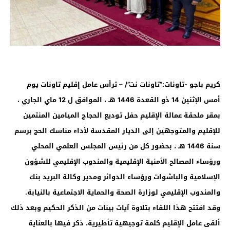
كريم باجو -تاونات:”تاونات نت”/ – ترأس عامل إقليم تاونات يوم
أمس الإثنين 14 ذو القعدة 1446 هـ ، الموافق ل 12 ماي الجاري ،
بمقر ملحقة عمالة الإقليم حفل توديع الحجاج الميامين المنتمين
للإقليم والمتوجهين إلى الديار المقدسة لأداء مناسك الحج برسم
سنة 1446 هـ ، بحضور كل من رئيس المجلس العلمي المحلي
ورؤساء المصالح الأمنية الإقليمية والمندوب الإقليمي للشؤون
الإسلامية والباشوات ورؤساء الدوائر ومدير وكالة البريد بنك
والمندوب الإقليمي لوزارة الصحة والحماية الاجتماعية بالنيابة.
وقد افتتح هذا اللقاء بتلاوة آيات بينات من الذكر الحكيم وبعد ذلك
ألقى عامل الإقليم كلمة توجيهية تأطيرية، ذكر فيها بالعناية