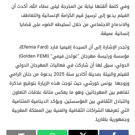
وفي كلمة ألقتها نيابة عن المخرجة ليلى عطاء الله، أكدت أن
الفيلم يدعو إلى ترسيخ قيم الكرامة الإنسانية والتعاطف
والاندماج الاجتماعي من خلال تسليطه الضوء على قضايا
إنسانية عميقة.
وتجدر الإشارة إلى أن السيدة إفيميا فارد (Efemia Fard)،
مؤسسة ورئيسة مهرجان “غولدن فيمي” (Golden FEMI)
الدولي، سبق لها أن شاركت في فعاليات المهرجان الدولي
للفيلم والبيئة بمدينة أكادير سنة 2025 بدعوة من حنان الرامي
وزوجها يونس خورشي، حيث توجت هذه الزيارة بتوقيع مذكرة
تفاهم بين المهرجانين، وهو ما يعكس متانة علاقات التعاون
والتبادل الثقافي بين المؤسستين، ويؤكد الدينامية المتنامية
التي تعرفها الشراكات الثقافية والفنية بين المملكة المغربية
وجمهورية بلغاريا.