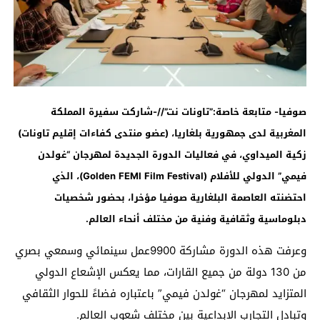
صوفيا- متابعة خاصة:”تاونات نت”//-شاركت سفيرة المملكة
المغربية لدى جمهورية بلغاريا، (عضو منتدى كفاءات إقليم تاونات)
زكية الميداوي، في فعاليات الدورة الجديدة لمهرجان
“
غولدن
فيمي” الدولي للأفلام
(Golden FEMI Film Festival)
، الذي
احتضنته العاصمة البلغارية صوفيا مؤخرا، بحضور شخصيات
دبلوماسية وثقافية وفنية من مختلف أنحاء العالم
.
وعرفت هذه الدورة مشاركة 9900عمل سينمائي وسمعي بصري
من 130 دولة من جميع القارات، مما يعكس الإشعاع الدولي
المتزايد لمهرجان “غولدن فيمي” باعتباره فضاءً للحوار الثقافي
وتبادل التجارب الإبداعية بين مختلف شعوب العالم.