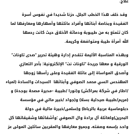
علاج.
وقد خلف هذا الخطب الجلل، حزنا شديدا في نفوس أسرة
الفقيدة وبخاصة أبنائها وأفراد عائلتها وأصهارها ومعارفها لما
كان تتمتع به من طيبوبة ودماثة الأخلاق حيث كانت رحمها
الله
أمرأة طيبة ومتواضعة وكريمة
.
وبهذه المناسبة الأليمة تتقدم إدارة وهيئة تحرير “صدى تاونات”
الورقية و معها جريدة “تاونات نت” الإلكترونية؛ بأحر التعازي
وأصدق المواساة إلى عائلة الفقيدة وعلى رأسها زوجها
المهندس السي محمد الصوفي وأبنائها السيدات والسادة (لمياء
/اطار في شركة بمراكش) و(نورا /طبيبة -مديرة مصحة بوجدة) و
(مريم/طبيبة صيدلية بسلا) و(جواد /خبير مالي في مؤسسة
دبلوماسية عربية بالرباط) و(سلمى/خبيرة مالية في دولة
البحرين)ولعائلة آل برادة وال الصوفي ؛وأشقائها وشقيقاتها كل
واحد بإسمه وصفته، وجميع معارفها والمقربين سائلين المولى عز