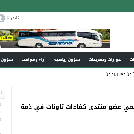
تابعونا
ات
حوارات وتصريحات
شؤون رياضية
أراء ومـواقف
شؤون و
ر يزيد عن 110سنة _
أ
سمي عضو منتدى كفاءات تاونات في ذمة