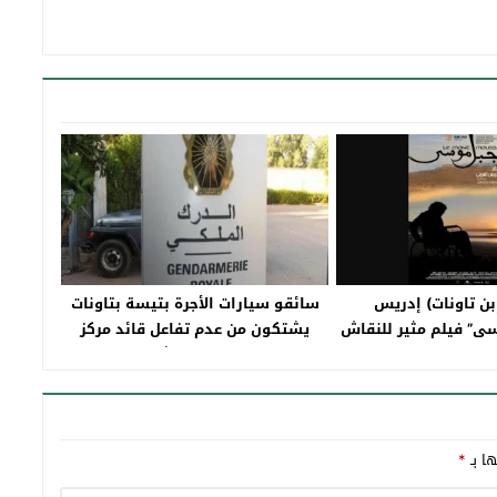
بن تاونات) إدريس
سائقو سيارات الأجرة بتيسة بتاونات
ى” فيلم مثير للنقاش
يشتكون من عدم تفاعل قائد مركز
كد في السينما المغربية
الدرك بتيسة مع شكاياتهم
ويستنجدون بالمسؤولين..
ها بـ
*