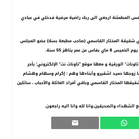
النفس المطمئنة ارجعي الى ربك راضية مرضية فدخلي في عبادي
اسمي شقيقة المختار القاسمي (صاحب مطبعة بسلا) عضو المجلس
ن عمر يناهز 55 سنة
.
اونات” الورقية و معها موقع “تاونات نت” الإلكتروني؛ بأحر
ا زوجها حميد اشقيرو وأبناءها وهم : إكرام وسهام وهشام
 المختار القاسمي وباقي أفراد العائلة والأحباب ، سائلين
 الشهداء والصديقين،وانا لله وانا اليه راجعون
.