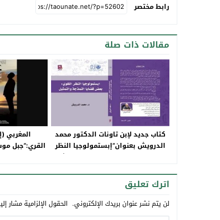
رابط مختصر
مقالات ذات صلة
كتاب جديد لإبن تاونات الدكتور محمد
المغربي (إ
الدرويش بعنوان”إبستمولوجيا النظر
القري:”جبل موس
اللغوي:بعض قضايا النمذجة و التمثيل”
يحرك الماء الرا
اترك تعليق
لن يتم نشر عنوان بريدك الإلكتروني.
الحقول الإلزامية مشار إلي