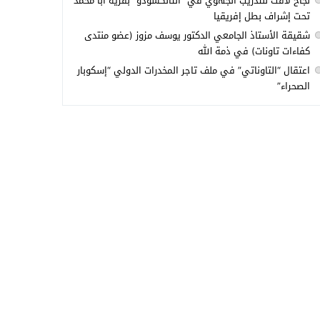
نجاح لافت للتدريب الجهوي في “التانكسودو” بقرية أبا محمد
تحت إشراف بطل إفريقيا
شقيقة الأستاذ الجامعي الدكتور يوسف مزوز (عضو منتدى
كفاءات تاونات) في ذمة الله
اعتقال “التاوناتي” في ملف تاجر المخدرات الدولي “إسكوبار
الصحراء”