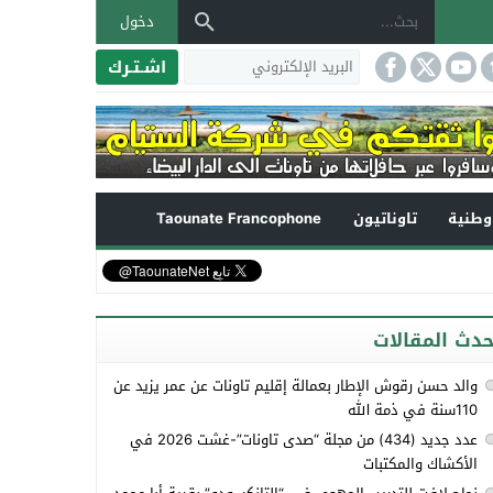
دخول
اشـتـرك
طنية
تاوناتيون
Taounate Francophone
حدث المقالات
والد حسن رقوش الإطار بعمالة إقليم تاونات عن عمر يزيد عن
110سنة في ذمة الله
عدد جديد (434) من مجلة “صدى تاونات”-غشت 2026 في
الأكشاك والمكتبات