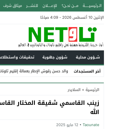
الــرئيسيـــــــة
مــــن نحــن؟
للإعــــــلان
للـنشـــــر
ميثاق شرف
الإثنين 10 أغسطس 2026 - 4:09 صباحًا
شــؤون محلية
شؤون جهوية
تحقيقات واستطلاع
والد حسن رقوش الإطار بعمالة إقليم تاونات عن عم
أخر المستجدات
Stop
الرئيسية
»
السلايدر
Previous
زينب القاسمي شقيقة المختار القا
Next
الله
Taounate
12 مايو 2025