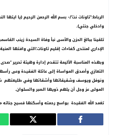
الرباط:”تاونات نت
”/-
بسم الله الرحمن الرحيم (يا ايتها 
وادخلي جنتي)
.
تلقينا ببالغ الحزن والأسى نبأ وفاة السيدة زينب الق
الإداري لمنتدى كفاءات إقليم تاونات؛التي وافتها المنية يوم الخميس 8 ماي بفاس ع
وبهذه المناسبة الأليمة تتقدم إدارة وهيئة تحرير “صدى ت
التعازي وأصدق المواساة إلى عائلة الفقيدة وعى رأسه
ونوفل ويوسف وشقيقاتها وأشقائها وفي طليعتهم شقيقها
المولى عز وجل أن يلهم ذويها الصبر والسلوان
.
تغمد الله الفقيدة بواسع رحمته وأسكنها فسيح جناته مع