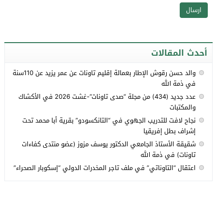
أحدث المقالات
والد حسن رقوش الإطار بعمالة إقليم تاونات عن عمر يزيد عن 110سنة
في ذمة الله
عدد جديد (434) من مجلة “صدى تاونات”-غشت 2026 في الأكشاك
والمكتبات
نجاح لافت للتدريب الجهوي في “التانكسودو” بقرية أبا محمد تحت
إشراف بطل إفريقيا
شقيقة الأستاذ الجامعي الدكتور يوسف مزوز (عضو منتدى كفاءات
تاونات) في ذمة الله
اعتقال “التاوناتي” في ملف تاجر المخدرات الدولي “إسكوبار الصحراء”