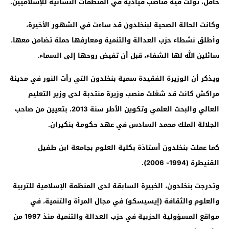
حافل، تولت فيه مناصب قيادية في المنظمات النسائية للإسلاميين
.
وكانت الحالة الصحية لبنخلدون قد ساءت في الشهور الأخيرة،
وأطلق نشطاء حزب العدالة والتنمية ومعارفها حملة تضامن معها،
سائلين الله لها الشفاء، قبل أن تفيض روحها إلى السماء
.
ويذكر أن الوزيرة الفقيدة سمية بنخلدون التي رأت النور في مدينة
مراكش كانت قد شغلت منصب وزيرة منتدبة لدى وزير التعليم
العالي والبحث العلمي وتكوين الأطر سنة 2013، بتعيين من صاحب
الجلالة الملك محمد السادس في عهد حكومة بنكيران.
كما عملت بنخلدون أستاذة بكلية العلوم بجامعة ابن طفيل
القنيطرة
(1994- 2006)
.
وتدرجت بنخلدون، الخبيرة السابقة لدى المنظمة الإسلامية للتربية
والعلوم والثقافة (إيسيسكو) في مجال المرأة والتنمية، في
مواقع المسؤولية الحزبية في حزب العدالة والتنمية منذ 1997 من