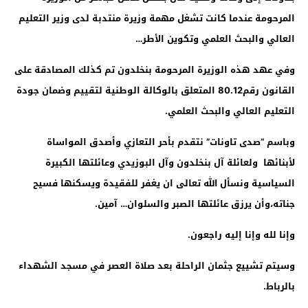
المرحومة عندما كانت تشغل مهمة وزيرة منتدبة لدى وزير التعليم
العالي والبحث العلمي وتكوين الأطر…
وفي عهد هذه الوزيرة المرحومة بنخلدون تم كذلك المصادقة على
القانون رقم80.12 المتعلق بالوكالة الوطنية لتقييم وضمان جودة
التعليم العالي والبحث العلمي.
وباسم “صدى تاونات” نتقدم بأحر التعازي وأصدق المواساة
لأبنائها ولعائلة آل بنخلدون وآل البوزيدي وعائلتها الكبيرة
السياسية ونسأل الله تعالى ان يغفر للفقيدة ويسكنها فسيح
جناته،وأن يرزق عائلتها الصبر والسلوان… آمين
.
وإنا لله وإنا إليه راجعون.
وسيتم تشييع جثمان الراحلة بعد صلاة العصر في مسجد الشهداء
بالرباط
.