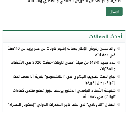
الالهية. والابتعاد عن التحريض الطائفي والعنصري والشتائم.
أحدث المقالات
والد حسن رقوش الإطار بعمالة إقليم تاونات عن عمر يزيد عن 110سنة
في ذمة الله
عدد جديد (434) من مجلة “صدى تاونات”-غشت 2026 في الأكشاك
والمكتبات
نجاح لافت للتدريب الجهوي في “التانكسودو” بقرية أبا محمد تحت
إشراف بطل إفريقيا
شقيقة الأستاذ الجامعي الدكتور يوسف مزوز (عضو منتدى كفاءات
تاونات) في ذمة الله
اعتقال “التاوناتي” في ملف تاجر المخدرات الدولي “إسكوبار الصحراء”