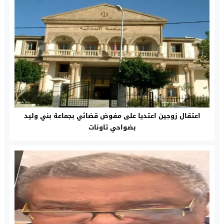
اعتقال زوجين اعتديا على مفوض قضائي بجماعة بني وليد
بضواحي تاونات