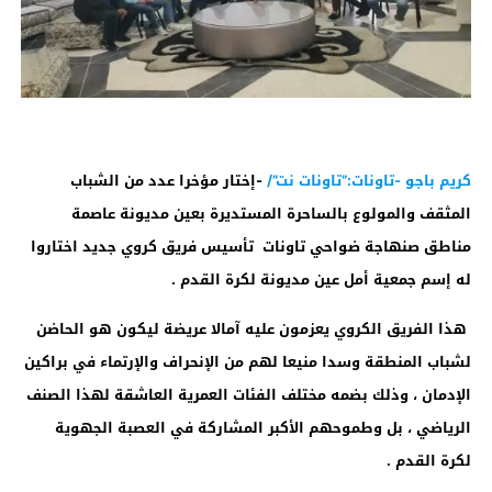
كريم باجو -تاونات:”تاونات نت”/
-إختار مؤخرا عدد من الشباب
المثقف والمولوع بالساحرة المستديرة بعين مديونة عاصمة
مناطق صنهاجة ضواحي تاونات تأسيس فريق كروي جديد اختاروا
له إسم جمعية أمل عين مديونة لكرة القدم .
هذا الفريق الكروي يعزمون عليه آمالا عريضة ليكون هو الحاضن
لشباب المنطقة وسدا منيعا لهم من الإنحراف والإرتماء في براكين
الإدمان ، وذلك بضمه مختلف الفئات العمرية العاشقة لهذا الصنف
الرياضي ، بل وطموحهم الأكبر المشاركة في العصبة الجهوية
لكرة القدم .