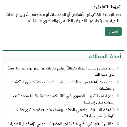
شروط التعليق :
عدم الإساءة للكاتب أو للأشخاص أو للمقدسات أو مهاجمة الأديان أو الذات
الالهية. والابتعاد عن التحريض الطائفي والعنصري والشتائم.
أحدث المقالات
والد حسن رقوش الإطار بعمالة إقليم تاونات عن عمر يزيد عن 110سنة
في ذمة الله
عدد جديد (434) من مجلة “صدى تاونات”-غشت 2026 في الأكشاك
والمكتبات
نجاح لافت للتدريب الجهوي في “التانكسودو” بقرية أبا محمد تحت
إشراف بطل إفريقيا
شقيقة الأستاذ الجامعي الدكتور يوسف مزوز (عضو منتدى كفاءات
تاونات) في ذمة الله
اعتقال “التاوناتي” في ملف تاجر المخدرات الدولي “إسكوبار الصحراء”