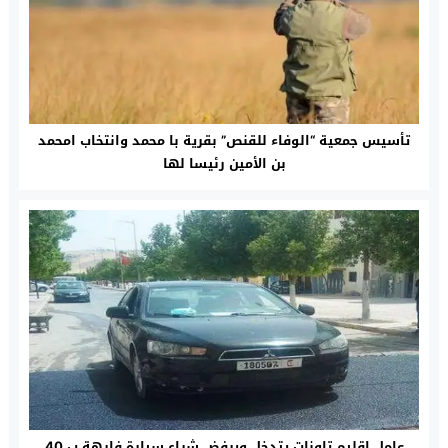
تأسيس جمعية “الوفاء للقنص” بقرية با محمد وانتخاب امحمد
بن الأمين رئيسا لها
عامل إقليم تاونات يتدخل ويرفض شراء سيارة فارهة ب 40