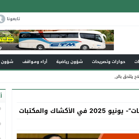
تابعونا
ات
حوارات وتصريحات
شؤون رياضية
أراء ومـواقف
شؤون و
لاح يلتحق بالرفيق الأعلى
أ