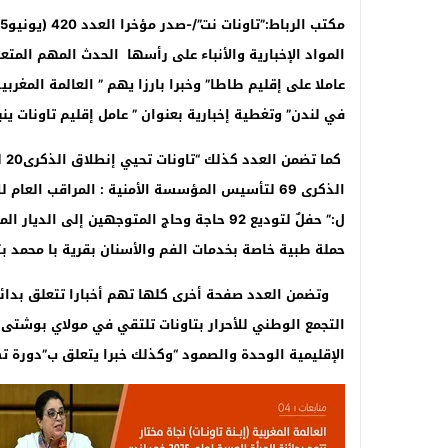
المواد الإخبارية والأنباء على رأسها الحدث المهم المتع
في لندن” وتغطية إخبارية بعنوان ” عامل إقليم تاونات ين
كم
الذكرى
69 لتأسيس المؤسسة الأمنية
:
المراقب العام ل
ل:” حفلٌ لتوديع 92 حاجة وحاج المتوجهين إلى الديار المقدسة من إقليم تاونات
حملة طبية خاصة بخدمات الفم والأسنان بقرية با محمد بتا
وتضمن العدد صفحة أخرى كلها تهم أخبارا تتعلق بدائرة
التجمع الوطني للأحرار بتاونات تلتقي في مولاي بوشتى ا
الإقليمية الوحدة والصمود
“وكذلك خبرا يتعلق ب”
دورة تك