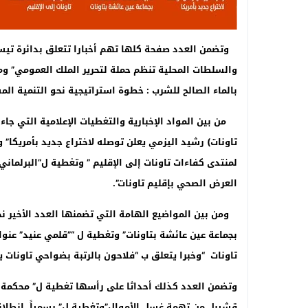
وتضمن العدد صفحة كلها تهم أخبارا تتعلق بدائرة تيسة
والسلطات المحلية تنظم حملة لتحرير الملك العمومي” ومقا
بالماء الصالح للشرب : خطوة استراتيجية نحو التنمية الم
من بين المواد الإخبارية والتغطيات الإعلامية التي جاء
لمنتدى كفاءات تاونات إلى الإقليم ” وتغطية ل”البرلما
العرض الصحي بإقليم تاونات”.
بجماعة عين عائشة بتاونات” وتغطية ل “”قلمي عنيد” عنو
تاونات “وخبرا يتعلق ب “فلاحون بالرتبة بضواحي تاونات 
وتضمن العدد كذلك أحداثا على رأسها تغطية ل” محكمة ال
قشيبل من تهمة غسل الأموال”وتغطية ل” رسمياً..انطلاق 