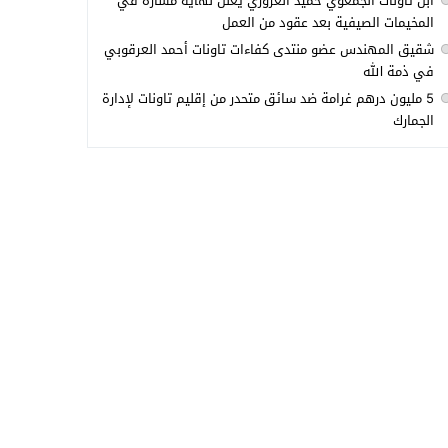
ابن تاونات الجمعوي حميد العزوزي يعلن نهاية مساره في
المخيمات الصيفية بعد عقود من العمل
شقيق المهندس عضو منتدى كفاءات تاونات أحمد العرقوبي
في ذمة الله
5 مليون درهم غرامة ضد سائق متحدر من إقليم تاونات لإدارة
الجمارك