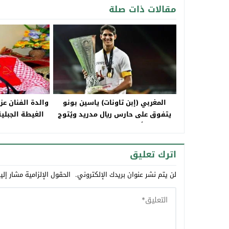
مقالات ذات صلة
المغربي (إبن تاونات) ياسين بونو
والدة الفنان ع
يتفوق على حارس ريال مدريد ويُتوج
الغيطة الجبلية
بلقب أفضل حارس في “الليغا”
اترك تعليق
لن يتم نشر عنوان بريدك الإلكتروني.
الحقول الإلزامية مشار إلي