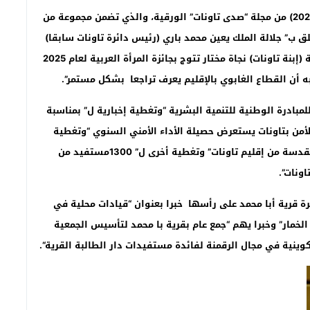
مكتب الرباط:”تاونات نت”/-صدر مؤخرا العدد 420 (يونيو2025) من مجلة “صدى تاونات” الورقية، والذي تضمن مجموعة من
لق ب” جلالة الملك يعين محمد باري (رئيس دائرة تاونات سابقا)
عاملا على إقليم طاطا” وخبرا بارزا يهم ” العالمة المغربية (إبنة تاونات) نجاة مختار تتوج بجائزة المرأة العربية لعام 2025
به أن القطاع الغابوي بالإقليم يعرف تراجعا بشكل مستمر”.
ا تضمن العدد كذلك “تاونات تحيي إنطلاق الذكرى20 للمبادرة الوطنية للتنمية البشرية “وتغطية إخبارية ل” بمناسبة
لأمن بتاونات يستعرض حصيلة الأداء الأمني السنوي
“وتغطية
” وتغطية أخرى ل” 1300مستفيد من
ونات”.
 قرية أبا محمد على رأسها خبرا بعنوان “قيادات محلية في
لخمار” وخبرا يهم “جمع عام بقرية با محمد لتأسيس الجمعية
وينية في مجال الرقمنة لفائدة مستفيدات دار الطالبة القرية
“.