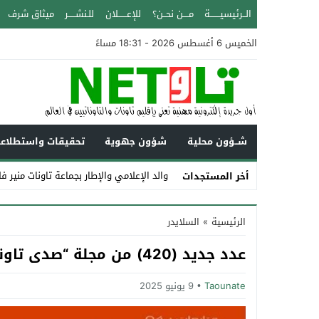
الــرئيسيـــــــة
مــــن نحــن؟
للإعــــــلان
للـنشـــــر
ميثاق شرف
الخميس 6 أغسطس 2026 - 18:31 مساءً
شــؤون محلية
شؤون جهوية
تحقيقات واستطلاع
والد الإعلامي والإطار بجماعة تاونات منير ف
أخر المستجدات
Stop
الرئيسية
»
السلايدر
Previous
عدد جديد (420) من مجلة “صدى تاونات”- يونيو 2025 في الأكشاك والمكتبات
Next
Taounate
9 يونيو 2025