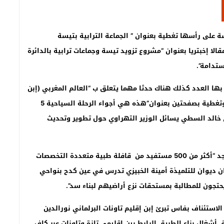
 على رأسها تغطية بعنوان ” الجماعة الترابية بتيسة
لا إخبتريا بعنوان “مشروع تزويد تيسة وجماعات ترابية بالدائرة
ستدامة”.
 بها العدد كذلك هناك حدثا مهما يتعلق ب “العالم المغربي (إبن
تاونات) رشيد اليزمي يعلن توصله لاختراع جديد بأمريكا” وتغطية بصفحتين بعنوان”هذه هي أجواء الرحلة السياحية 5
ني خالد السطي يسائل الوزير التهراوي حول تطوير وتحديث
ومن بين المواضيع الهامة التي تضمنها العدد الأخير نجد “أكثر من 500 مستفيد من قافلة طبية متعددة التخصصات
ان ديوان للتلميذة أمينة الخبيزي تدرس في عين كدح بنواحي
يحتجون للمطالبة بمستحقات نزع أراضيهم لبناء سد”.
استئناف بفاس تبرئ إبن إقليم تاونات البرلماني نورالدين
أشغال بناء الطريق الرابط بين إقليمي تازة وتاونات عبر كاف