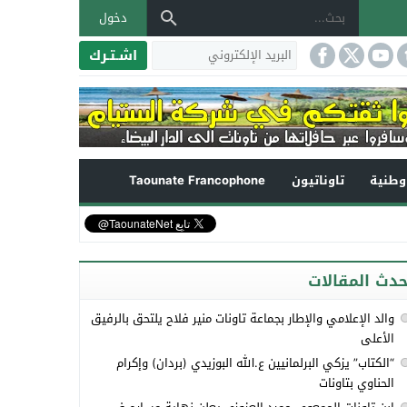
دخول
اشـتـرك
طنية
تاوناتيون
Taounate Francophone
حدث المقالات
والد الإعلامي والإطار بجماعة تاونات منير فلاح يلتحق بالرفيق
الأعلى
“الكتاب” يزكي البرلمانيين ع.الله البوزيدي (بردان) وإكرام
الحناوي بتاونات