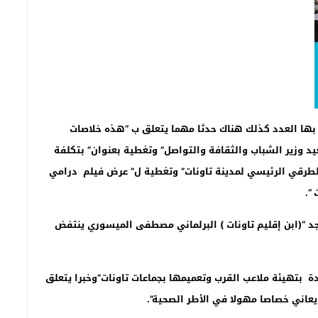
ء بها العدد كذلك هناك حدثا مهما يتعلق ب “هذه خلاصات
د وزير الشباب والثقافة والتواصل” وتغطية بعنوان” بتكلفة
المعبر الطرقي الرئيسي لمدينة تاونات” وتغطية ل” عرض فيلم درامي
“.
د “(ابن إقليم تاونات ) البرلماني مصطفى الميسوري ينتفض
ادة بتهيئة ملاعب القرب وتعميمها بجماعات تاونات”وخبرا يتعلق
 يعاني خصاصا مهولا في الأطر الصحية”.