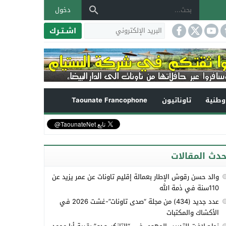
دخول
اشـتـرك
طنية
تاوناتيون
Taounate Francophone
حدث المقالات
والد حسن رقوش الإطار بعمالة إقليم تاونات عن عمر يزيد عن
110سنة في ذمة الله
عدد جديد (434) من مجلة “صدى تاونات”-غشت 2026 في
الأكشاك والمكتبات