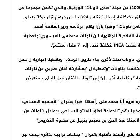
مكتب الرباط:”تاونات نت”/-صدر مؤخرا العدد 421 (يوليوز2025) من مجلة “صدى تاونات” الورقية، والذي تضمن مجموعة من
المواد الإخبارية والأنباء على رأسها الحدث المهم المتعلق ب”بكلفة إجمالية تناهز 324 مليون درهم:نزار بركة يعطي
 تاونات ” وخبرا بارزا يهم: برئاسة وزير الفلاحة أحمد
 الفلاحية الجهوية ابن تاونات مصطفى الميسوري
“وتغطية
صة ضخمة
INÉA
بتكلفة تصل إلى 7 مليار سنتيم”.
.تاونات تخلد ذكرى بناء طريق الوحدة
” وتغطية إخبارية ل”حفل
كانسة بتاونات “وتغطية ل:”بمشاركة فنان مغربي من تاونات
1″ تكريما للجنود المغاربة ” وتغطية أخرى ل” إبن تاونات الفنان نبيل الجاي يستعرض
.
قرية أبا محمد على رأسها خبرا بعنوان “الأمسية الافتتاحية
وخبرا يهم “الجماعة تغلق المنتج السياحي بوعادل بتاونات من
 على رأسها تغطية بعنوان ” جماعات ترابية بدائرة تيسة بين