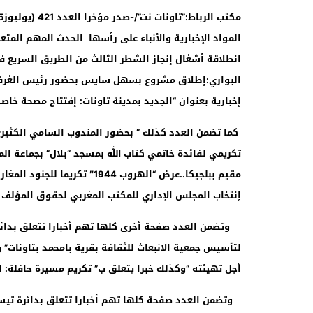
انطلاقة أشغال إنجاز الشطر الثالث من الطريق السريع فاس
البواري:إطلاق مشروع بسهل سايس بحضور رئيس الغرفة
إخبارية بعنوان “الجديد بمدينة تاونات: إفتتاح مصحة خا
كما تضمن العدد كذلك ” بحضور المندوب السامي الكثيري.
تكريمي لفائدة خاتمي كتاب الله بمسجد “بلال
“
بجماعة الم
مقيم ببلجيكا..عرض “الهروب 944
إنتخاب المجلس الإداري للمكتب المغربي لحقوق المؤلف “
وتضمن العدد صفحة أخرى كلها تهم أخبارا تتعلق بدائرة 
لتأسيس جمعية الانبعاث للثقافة بقرية بامحمد بتاونات” 
أجل تهيئته
وتضمن العدد صفحة كلها تهم أخبارا تتعلق بدائرة تيسة