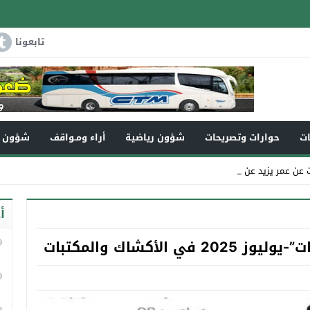
تابعونا
ات
حوارات وتصريحات
شؤون رياضية
أراء ومـواقف
شؤون و
زيد عن 110سنة في ذ _
أ