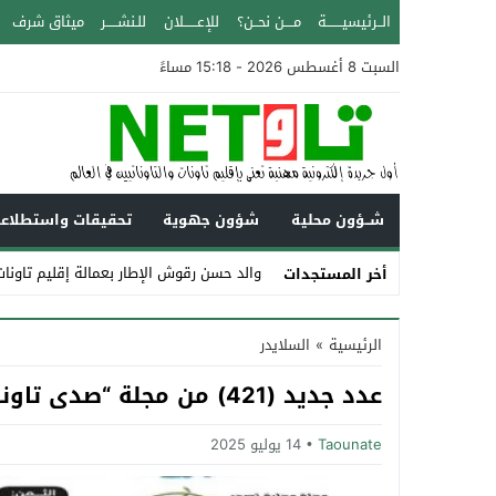
الــرئيسيـــــــة
مــــن نحــن؟
للإعــــــلان
للـنشـــــر
ميثاق شرف
السبت 8 أغسطس 2026 - 15:18 مساءً
شــؤون محلية
شؤون جهوية
تحقيقات واستطلاع
والد حسن رقوش الإطار بعمالة إقليم تاونات عن عمر ي
أخر المستجدات
Stop
الرئيسية
»
السلايدر
Previous
عدد جديد (421) من مجلة “صدى تاونات”-يوليوز 2025 في الأكشاك والمكتبات
Next
Taounate
14 يوليو 2025