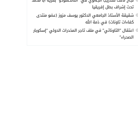
نجاح لافت للتدريب الجهوي في “التانكسودو” بقرية أبا محمد
تحت إشراف بطل إفريقيا
شقيقة الأستاذ الجامعي الدكتور يوسف مزوز (عضو منتدى
كفاءات تاونات) في ذمة الله
اعتقال “التاوناتي” في ملف تاجر المخدرات الدولي “إسكوبار
الصحراء”