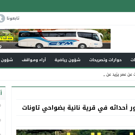
تابعونا
ات
حوارات وتصريحات
شؤون رياضية
أراء ومـواقف
شؤون و
زيد عن 110سنة في ذم_
أ
 أحداثه في قرية نائية بضواحي تاونات