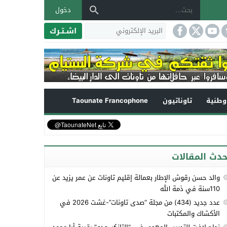
دخول
اشـتـرك
طنية
تاوناتيون
Taounate Francophone
حدث المقالات
والد حسن رقوش الإطار بعمالة إقليم تاونات عن عمر يزيد عن
110سنة في ذمة الله
عدد جديد (434) من مجلة “صدى تاونات”-غشت 2026 في
الأكشاك والمكتبات