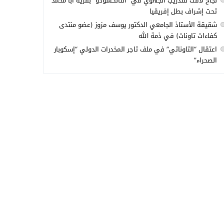
نجاح لافت للتدريب الجهوي في “التانكسودو” بقرية أبا محمد
تحت إشراف بطل إفريقيا
شقيقة الأستاذ الجامعي الدكتور يوسف مزوز (عضو منتدى
كفاءات تاونات) في ذمة الله
اعتقال “التاوناتي” في ملف تاجر المخدرات الدولي “إسكوبار
الصحراء”