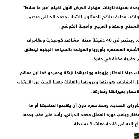
دة بمدينة تاونات، مؤخرا، العرض الأول لفيلم “غير ما سلاط”
واهب محلية بينهم الممثلون الشباب محمد الدياني ويحيى
ء السطي وسهام المرجي وأميمة الكوشي.
وتدور أحداث هذا الفيلم الدرامي، في قرية نائية بتاونات، ويختصر في 40 دقيقة مدته، مشاهد كوميدية ومغامرات
الأسرة المستقرة بأوروبا والمولعة بالسياحة الجبلية لينطلق
 حقيبة مخبأة في حفرة.
لب حياة المختار وزوجته وولديهما نزهة وحميدو كما ابن عمهم
المفاجآت بعودتها وخروجها والعائلة معها للبحث عن الأعشاب
نتفاع بخيراتها وثمارها.
أوراق النقدية، وسط حفرة دون أن يهتدوا لصاحبها أو ما
ختار ويلعب دوره الممثل محمد الدياني، رأسا على عقب بعدما
اع إليه في فلاحة معاشية بسيطة.