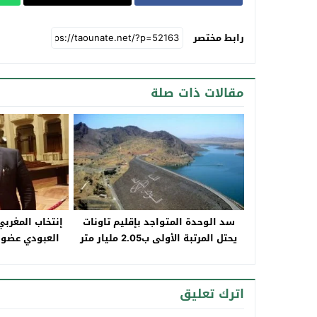
رابط مختصر
مقالات ذات صلة
سد الوحدة المتواجد بإقليم تاونات
إنتخاب المغربي 
يحتل المرتبة الأولى ب2.05 مليار متر
العبودي عضوا
مكعب على مستوى نسبة ملء سدود
للهيئة العا
المغرب
اترك تعليق