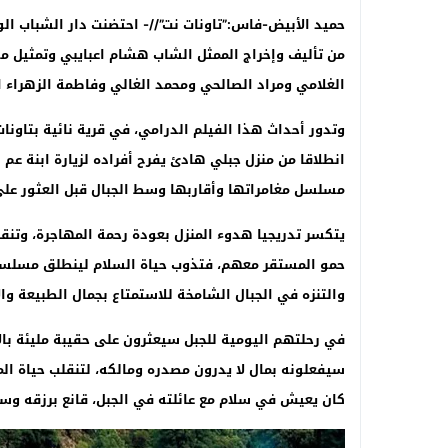
حميد الأبيض
-فاس:”تاونات نت”//-
احتضنت دار الشباب الوح
من تأليف وإخراج الممثل الشاب هشام اعبايبي وتمثيل م
الغلامي ومراد الصالحي ومحمد الغالي وفاطمة الزهرا
انطلاقا من منزل جبلي هادئ يفرح أفراده لزيارة ابنة عم 
مسلسل مغامراتها وأقاربها وسط الجبال قبل العثور على
يتكسر تدريجيا هدوء المنزل بعودة رحمة المهاجرة، وتنق
حمو المستقر معهم، فتذوب حياة السلام لينطلق مسلسل 
والتنزه في الجبال الشامخة للاستمتاع بجمال الطبيعة والا
في رحلتهم اليومية للجبل سيعثرون على حقيبة مليئة بال
سيفعلونه بمال لا يدرون مصدره ومالكه، لتنقلب حياة الم
كان يعيش في سلام مع عائلته في الجبل، قانع برزقه وس