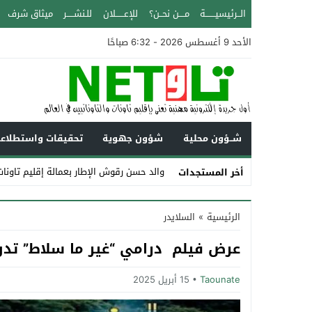
الــرئيسيـــــــة
مــــن نحــن؟
للإعــــــلان
للـنشـــــر
ميثاق شرف
الأحد 9 أغسطس 2026 - 6:32 صباحًا
شــؤون محلية
شؤون جهوية
تحقيقات واستطلاع
والد حسن رقوش الإطار بعمالة إقليم تاونات عن عمر ي
أخر المستجدات
Stop
الرئيسية
»
السلايدر
Previous
عرض فيلم درامي “غير ما سلاط” تدور
Next
Taounate
15 أبريل 2025