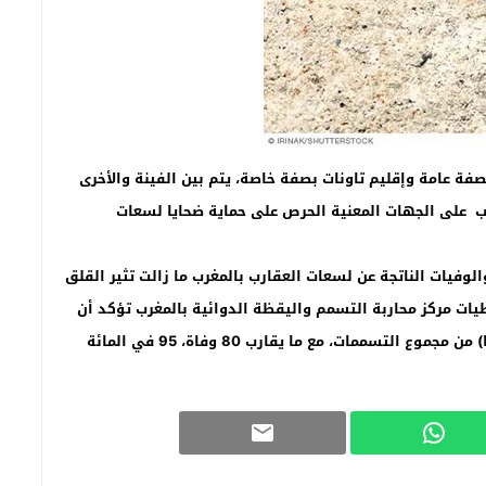
فة عامة وإقليم تاونات بصفة خاصة، يتم بين الفينة والأخرى
ب على الجهات المعنية الحرص على حماية ضحايا لسعات
لوفيات الناتجة عن لسعات العقارب بالمغرب ما زالت تثير القلق
طيات مركز محاربة التسمم واليقظة الدوائية بالمغرب تؤكد أن
لسعات العقارب بالمرتبة الأولى (بنحو 25 ألف حالة سنويا) من مجموع التسممات، مع ما يقارب 80 وفاة، 95 في المائة