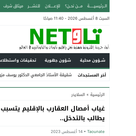
الــرئيسيـــــــة
مــــن نحــن؟
للإعــــــلان
للـنشـــــر
ميثاق شرف
السبت 8 أغسطس 2026 - 11:40 صباحًا
شــؤون محلية
شؤون جهوية
تحقيقات واستطلاع
شقيقة الأستاذ الجامعي الدكتور يوسف مزو
أخر المستجدات
Stop
الرئيسية
»
السلايدر
Previous
Next
يطالب بالتدخل..
Taounate
14 أغسطس 2023