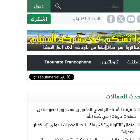
دخول
اشـتـرك
طنية
تاوناتيون
Taounate Francophone
حدث المقالات
شقيقة الأستاذ الجامعي الدكتور يوسف مزوز (عضو منتدى
كفاءات تاونات) في ذمة الله
اعتقال “التاوناتي” في ملف تاجر المخدرات الدولي “إسكوبار
الصحراء”