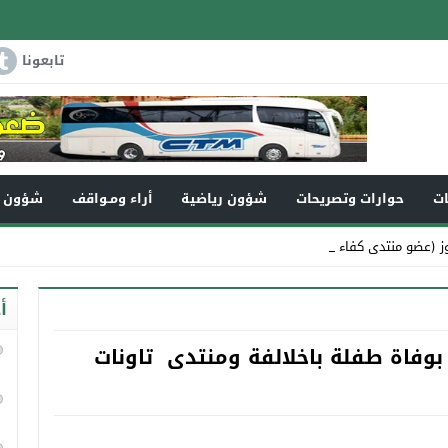
تابعونا
ات
حوارات وتصريحات
شؤون رياضية
أراء ومـواقف
شؤون و
ز (عضو منتدى كفاءات تاونات) في ذ_
أ