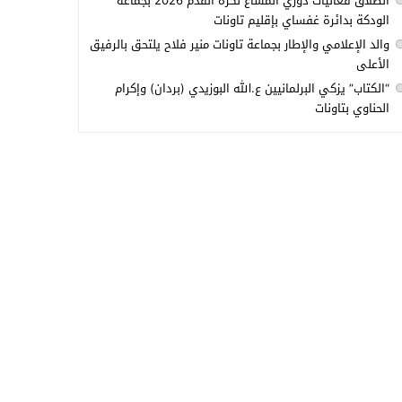
انطلاق فعاليات دوري المشاع لكرة القدم 2026 بجماعة
الودكة بدائرة غفساي بإقليم تاونات
والد الإعلامي والإطار بجماعة تاونات منير فلاح يلتحق بالرفيق
الأعلى
“الكتاب” يزكي البرلمانيين ع.الله البوزيدي (بردان) وإكرام
الحناوي بتاونات