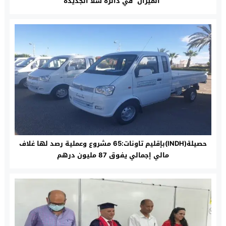
“الميزان” في دائرة سلا الجديدة
حصيلة(INDH)بإقليم تاونات:65 مشروع وعملية رصد لها غلاف
مالي إجمالي يفوق 87 مليون درهم