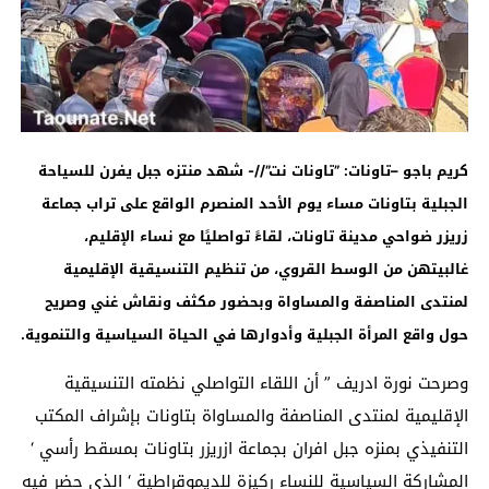
كريم باجو –تاونات: ”تاونات نت”//- شهد منتزه جبل يفرن للسياحة
الجبلية بتاونات مساء يوم الأحد المنصرم الواقع على تراب جماعة
زريزر ضواحي مدينة تاونات، لقاءً تواصليًا مع نساء الإقليم،
غالبيتهن من الوسط القروي، من تنظيم التنسيقية الإقليمية
لمنتدى المناصفة والمساواة وبحضور مكثف ونقاش غني وصريح
حول واقع المرأة الجبلية وأدوارها في الحياة السياسية والتنموية
.
وصرحت نورة ادريف ” أن اللقاء التواصلي نظمته التنسيقية
الإقليمية لمنتدى المناصفة والمساواة بتاونات بإشراف المكتب
التنفيذي بمنزه جبل افران بجماعة ازريزر بتاونات بمسقط رأسي ‘
المشاركة السياسية للنساء ركيزة للديموقراطية ‘ الذي حضر فيه