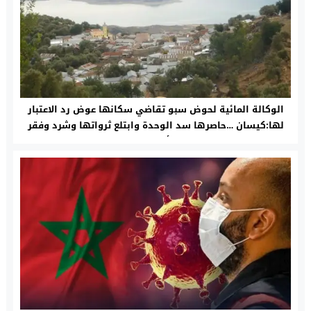
الوكالة المائية لحوض سبو تقاضي سكانها عوض رد الاعتبار
لها:كيسان …حاصرها سد الوحدة وابتلع ثرواتها وشرد وفقر
أسرها